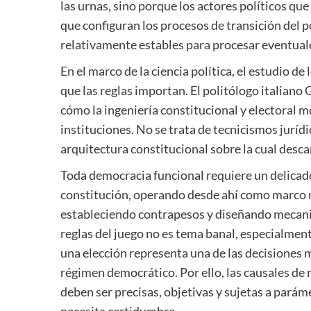
las urnas, sino porque los actores políticos qu
que configuran los procesos de transición del
relativamente estables para procesar eventuales
En el marco de la ciencia política, el estudio de
que las reglas importan. El politólogo italiano
cómo la ingeniería constitucional y electoral 
instituciones. No se trata de tecnicismos jurídi
arquitectura constitucional sobre la cual desc
Toda democracia funcional requiere un delicado
constitución, operando desde ahí como marco n
estableciendo contrapesos y diseñando mecanis
reglas del juego no es tema banal, especialmen
una elección representa una de las decisiones 
régimen democrático. Por ello, las causales de 
deben ser precisas, objetivas y sujetas a parám
necesita certidumbre.