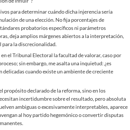
ión de influir”?
ivos para determinar cuándo dicha injerencia sería
nulación de una elección. No fija porcentajes de
stándares probatorios específicos ni parámetros
ras, deja amplios márgenes abiertos a la interpretación,
l para la discrecionalidad.
en el Tribunal Electoral la facultad de valorar, caso por
 proceso; sin embargo, me asalta una inquietud: ¿es
n delicadas cuando existe un ambiente de creciente
l propósito declarado de la reforma, sino en los
necesitan incertidumbre sobre el resultado, pero absoluta
e vuelven ambiguas o excesivamente interpretables, aparece
convengan al hoy partido hegemónico o convertir disputas
ermanentes.