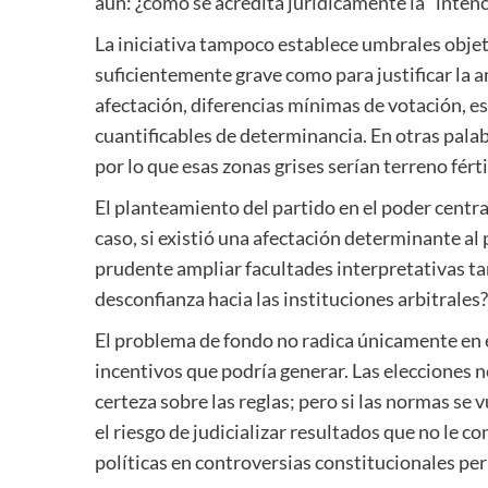
aún: ¿cómo se acredita jurídicamente la “intenc
La iniciativa tampoco establece umbrales objet
suficientemente grave como para justificar la a
afectación, diferencias mínimas de votación, e
cuantificables de determinancia. En otras palab
por lo que esas zonas grises serían terreno férti
El planteamiento del partido en el poder centra 
caso, si existió una afectación determinante al
prudente ampliar facultades interpretativas ta
desconfianza hacia las instituciones arbitrales?
El problema de fondo no radica únicamente en e
incentivos que podría generar. Las elecciones 
certeza sobre las reglas; pero si las normas s
el riesgo de judicializar resultados que no le 
políticas en controversias constitucionales p