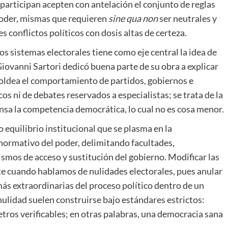
e participan acepten con antelación el conjunto de reglas
 poder, mismas que requieren
sine qua non
ser neutrales y
 conflictos políticos con dosis altas de certeza.
 los sistemas electorales tiene como eje central la idea de
 Giovanni Sartori dedicó buena parte de su obra a explicar
moldea el comportamiento de partidos, gobiernos e
cos ni de debates reservados a especialistas; se trata de la
ansa la competencia democrática, lo cual no es cosa menor.
 equilibrio institucional que se plasma en la
ormativo del poder, delimitando facultades,
mos de acceso y sustitución del gobierno. Modificar las
te cuando hablamos de nulidades electorales, pues anular
más extraordinarias del proceso político dentro de un
nulidad suelen construirse bajo estándares estrictos:
etros verificables; en otras palabras, una democracia sana