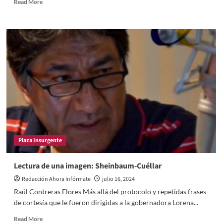
Read
Read More
more
about
Deplorable
el
anuncio
de
Josefina
Rodríguez
Zamora
como
futura
secretaria
de
Turismo
Plaza Insurgente
federal
Lectura de una imagen: Sheinbaum-Cuéllar
Redacción Ahora Infórmate
julio 16, 2024
Raúl Contreras Flores Más allá del protocolo y repetidas frases
de cortesía que le fueron dirigidas a la gobernadora Lorena...
Read
Read More