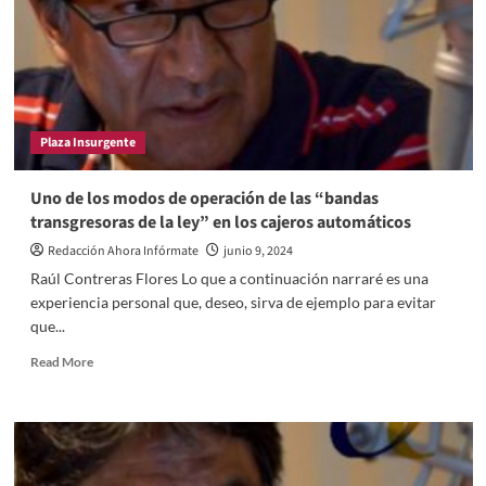
llamado
“Plan
C”,
la
oligarquía
nacional
y
Plaza Insurgente
extranjera
presiona
mediante
Uno de los modos de operación de las “bandas
los
transgresoras de la ley” en los cajeros automáticos
mercados
financieros
Redacción Ahora Infórmate
junio 9, 2024
Raúl Contreras Flores Lo que a continuación narraré es una
experiencia personal que, deseo, sirva de ejemplo para evitar
que...
Read
Read More
more
about
Uno
de
los
modos