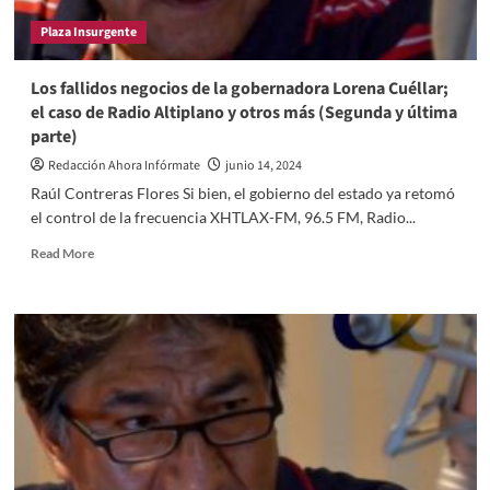
presencia
Plaza Insurgente
en
Tlaxcala
Los fallidos negocios de la gobernadora Lorena Cuéllar;
el caso de Radio Altiplano y otros más (Segunda y última
parte)
Redacción Ahora Infórmate
junio 14, 2024
Raúl Contreras Flores Si bien, el gobierno del estado ya retomó
el control de la frecuencia XHTLAX-FM, 96.5 FM, Radio...
Read
Read More
more
about
Los
fallidos
negocios
de
la
gobernadora
Lorena
Cuéllar;
el