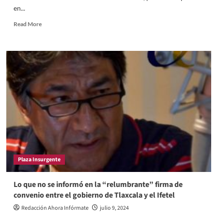
en...
Read
Read More
more
about
Lo
que
no
se
informó
en
la
“relumbrante”
firma
de
convenio
entre
Plaza Insurgente
el
gobierno
de
Lo que no se informó en la “relumbrante” firma de
Tlaxcala
convenio entre el gobierno de Tlaxcala y el Ifetel
y
el
Redacción Ahora Infórmate
julio 9, 2024
Ifetel