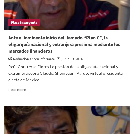
el
caso
de
Radio
Plaza Insurgente
Altiplano
y
otros
Ante el inminente inicio del llamado “Plan C”, la
más
oligarquía nacional y extranjera presiona mediante los
(Primera
mercados financieros
parte)
Redacción Ahora Infórmate
junio 13, 2024
Raúl Contreras Flores La presión de la oligarquía nacional y
extranjera sobre Claudia Sheinbaum Pardo, virtual presidenta
electa de México,...
Read
Read More
more
about
Ante
el
inminente
inicio
del