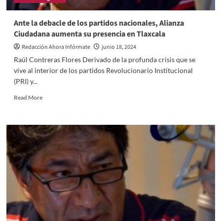
antes
de
Ante la debacle de los partidos nacionales, Alianza
demolerlo
Ciudadana aumenta su presencia en Tlaxcala
Redacción Ahora Infórmate
junio 18, 2024
Raúl Contreras Flores Derivado de la profunda crisis que se
vive al interior de los partidos Revolucionario Institucional
(PRI) y...
Read
Read More
more
about
Ante
la
debacle
de
los
partidos
nacionales,
Alianza
Ciudadana
aumenta
su