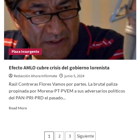
de
operación
de
las
“bandas
transgresoras
de
la
Plaza Insurgente
ley”
en
los
Efecto AMLO cubre crisis del gobierno lorenista
cajeros
Redacción Ahora Infórmate
junio 5, 2024
automáticos
Raúl Contreras Flores Vamos por partes. La brutal paliza
propinada por Morena-PT-PVEM a sus adversarios políticos
del PAN-PRI-PRD el pasado...
Read
Read More
more
about
Efecto
AMLO
Paginación
2
3
Siguiente
1
cubre