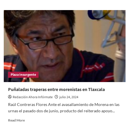
about
Los
posibles
daños
colaterales
provocados
por
un
doblegado
Tribunal
Electoral
de
Tlaxcala
Plaza Insurgente
Puñaladas traperas entre morenistas en Tlaxcala
Redacción Ahora Infórmate
julio 24, 2024
Raúl Contreras Flores Ante el avasallamiento de Morena en las
urnas el pasado dos de junio, producto del reiterado apoyo...
Read
Read More
more