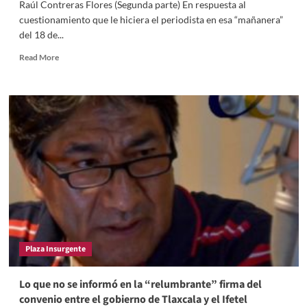
Raúl Contreras Flores (Segunda parte) En respuesta al
(Tercera
cuestionamiento que le hiciera el periodista en esa “mañanera”
y
del 18 de...
última
parte)
Read
Read More
more
about
Lo
que
no
se
informó
en
la
“relumbrante”
firma
de
convenio
entre
Plaza Insurgente
el
gobierno
de
Lo que no se informó en la “relumbrante” firma del
Tlaxcala
convenio entre el gobierno de Tlaxcala y el Ifetel
y