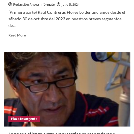
el
Redacción Ahora Infórmate
julio 5, 2024
Ifetel
(Primera parte) Raúl Contreras Flores Lo denunciamos desde el
sábado 30 de octubre del 2023 en nuestros breves segmentos
de...
Read
Read More
more
about
Lo
que
no
se
informó
en
la
“relumbrante”
firma
del
convenio
entre
Plaza Insurgente
el
gobierno
de