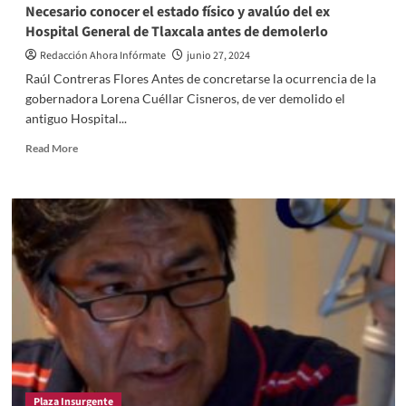
Necesario conocer el estado físico y avalúo del ex
Hospital General de Tlaxcala antes de demolerlo
Redacción Ahora Infórmate
junio 27, 2024
Raúl Contreras Flores Antes de concretarse la ocurrencia de la
gobernadora Lorena Cuéllar Cisneros, de ver demolido el
antiguo Hospital...
Read
Read More
more
about
Necesario
conocer
el
estado
físico
y
avalúo
del
ex
Hospital
General
de
Plaza Insurgente
Tlaxcala