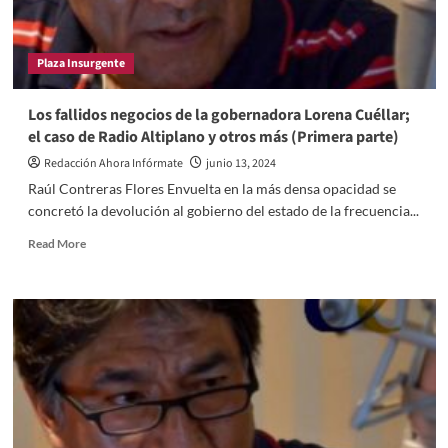
caso
de
Radio
Plaza Insurgente
Altiplano
y
otros
Los fallidos negocios de la gobernadora Lorena Cuéllar;
más
el caso de Radio Altiplano y otros más (Primera parte)
(Segunda
y
Redacción Ahora Infórmate
junio 13, 2024
última
Raúl Contreras Flores Envuelta en la más densa opacidad se
parte)
concretó la devolución al gobierno del estado de la frecuencia...
Read
Read More
more
about
Los
fallidos
negocios
de
la
gobernadora
Lorena
Cuéllar;