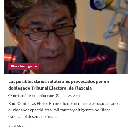
Plaza Insurgente
Los posibles daños colaterales provocados por un
doblegado Tribunal Electoral de Tlaxcala
Redacción Ahora Infórmate
julio 26, 2024
Raúl Contreras Flores En medio de un mar de especulaciones,
ciudadanos apartidistas, militantes y dirigentes políticos
esperan el desenlace final...
Read
Read More
more