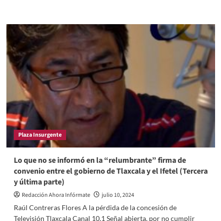
more
about
Lectura
de
una
imagen:
Sheinbaum-
Cuéllar
Plaza Insurgente
Lo que no se informó en la “relumbrante” firma de
convenio entre el gobierno de Tlaxcala y el Ifetel (Tercera
y última parte)
Redacción Ahora Infórmate
julio 10, 2024
Raúl Contreras Flores A la pérdida de la concesión de
Televisión Tlaxcala Canal 10.1 Señal abierta, por no cumplir