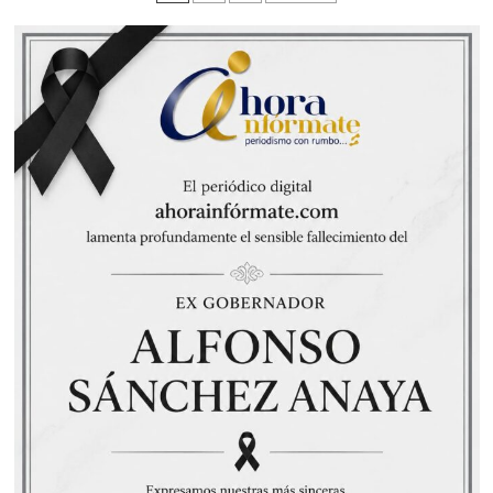
de
crisis
del
entradas
gobierno
lorenista