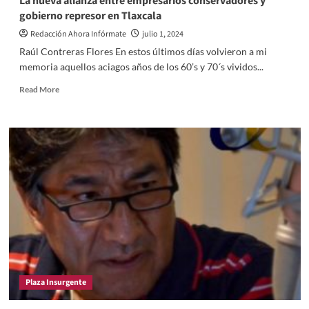
La nueva alianza entre empresarios conservadores y
Tlaxcala
gobierno represor en Tlaxcala
y
el
Redacción Ahora Infórmate
julio 1, 2024
Ifetel
Raúl Contreras Flores En estos últimos días volvieron a mi
memoria aquellos aciagos años de los 60’s y 70´s vividos...
Read
Read More
more
about
La
nueva
alianza
entre
empresarios
conservadores
y
gobierno
represor
en
Tlaxcala
Plaza Insurgente