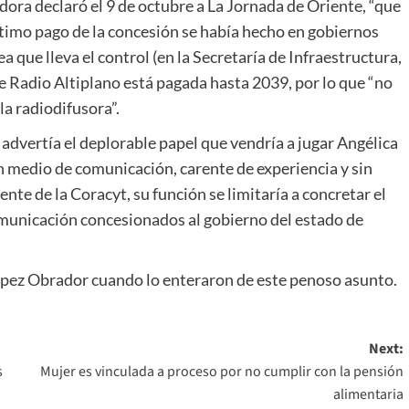
dora declaró el 9 de octubre a La Jornada de Oriente, “que
último pago de la concesión se había hecho en gobiernos
a que lleva el control (en la Secretaría de Infraestructura,
 Radio Altiplano está pagada hasta 2039, por lo que “no
la radiodifusora”.
advertía el deplorable papel que vendría a jugar Angélica
 medio de comunicación, carente de experiencia y sin
ente de la Coracyt, su función se limitaría a concretar el
omunicación concesionados al gobierno del estado de
ópez Obrador cuando lo enteraron de este penoso asunto.
Next:
s
Mujer es vinculada a proceso por no cumplir con la pensión
alimentaria