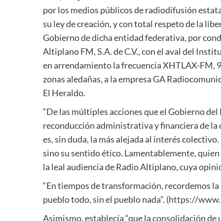
por los medios públicos de radiodifusión estatal
su ley de creación, y con total respeto de la lib
Gobierno de dicha entidad federativa, por cond
Altiplano FM, S.A. de C.V., con el aval del Ins
en arrendamiento la frecuencia XHTLAX-FM, 96.
zonas aledañas, a la empresa GA Radiocomunicac
El Heraldo.
“De las múltiples acciones que el Gobierno de
reconducción administrativa y financiera de la
es, sin duda, la más alejada al interés colectivo
sino su sentido ético. Lamentablemente, quien 
la leal audiencia de Radio Altiplano, cuya opin
“En tiempos de transformación, recordemos la m
pueblo todo, sin el pueblo nada”. (
https://www
Asimismo, establecía “que la consolidación de 