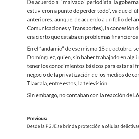
De acuerdo al “malvado” periodista, la goberna
estuvieron a punto de perder todo”, ya que el 
anteriores, aunque, de acuerdo a un folio del áre
Comunicaciones y Transportes), la concesión de
era cierto que estaba en problemas financieros 
En el “andamio” de ese mismo 18 de octubre, se 
Domínguez, quien, sin haber trabajado en algún
tener los conocimientos básicos para estar al fr
negocio de la privatización de los medios de c
Tlaxcala, entre estos, la televisión.
Sin embargo, no contaban con la reacción de L
Post
Previous:
Desde la PGJE se brinda protección a células delictiva
navigation