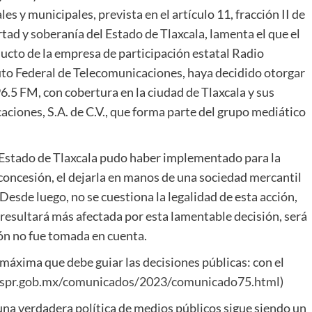
es y municipales, prevista en el artículo 11, fracción II de
ertad y soberanía del Estado de Tlaxcala, lamenta el que el
ucto de la empresa de participación estatal Radio
tituto Federal de Telecomunicaciones, haya decidido otorgar
5 FM, con cobertura en la ciudad de Tlaxcala y sus
iones, S.A. de C.V., que forma parte del grupo mediático
l Estado de Tlaxcala pudo haber implementado para la
 concesión, el dejarla en manos de una sociedad mercantil
. Desde luego, no se cuestiona la legalidad de esta acción,
resultará más afectada por esta lamentable decisión, será
ión no fue tomada en cuenta.
áxima que debe guiar las decisiones públicas: con el
.spr.gob.mx/comunicados/2023/comunicado75.html
)
una verdadera política de medios públicos sigue siendo un