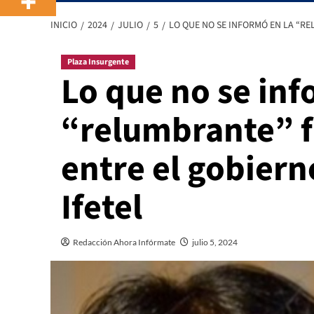
INICIO
2024
JULIO
5
LO QUE NO SE INFORMÓ EN LA “RE
Plaza Insurgente
Lo que no se inf
“relumbrante” f
entre el gobiern
Ifetel
Redacción Ahora Infórmate
julio 5, 2024