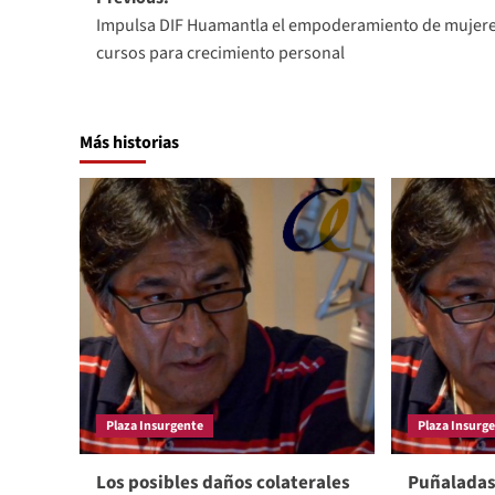
Post
Impulsa DIF Huamantla el empoderamiento de mujer
navigation
cursos para crecimiento personal
Más historias
Plaza Insurgente
Plaza Insurg
Los posibles daños colaterales
Puñaladas