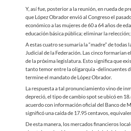
Y, así fue, posterior a la reunión, en rueda de
que López Obrador envió al Congreso el pasado
económico a las mujeres de 60 a 64 años de eda
educación básica pública; eliminar la relección;
A estas cuatro se sumaría la “madre” de todas l
Judicial de la Federación. Las cinco formarían 
de la próxima legislatura. Esto significa que e
tanto temor entre la oligarquía -delincuentes d
termine el mandato de López Obrador.
La respuesta a tal pronunciamiento vino de in
depreció, el tipo de cambio spot se ubicó en 18.
acuerdo con información oficial del Banco de M
significó una caída de 17.95 centavos, equivalen
De esta manera, los mercados financieros locale