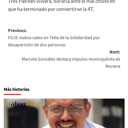
Tres Patines viviera, lloraría ante el mal chiste en
que ha terminado por convertirse la 4T.
Post
Previous:
FGJE realiza cateo en Tetla de la Solidaridad por
navigation
desaparición de dos personas
Next:
Marcela González destaca impulso municipalista de
Morena
Más historias