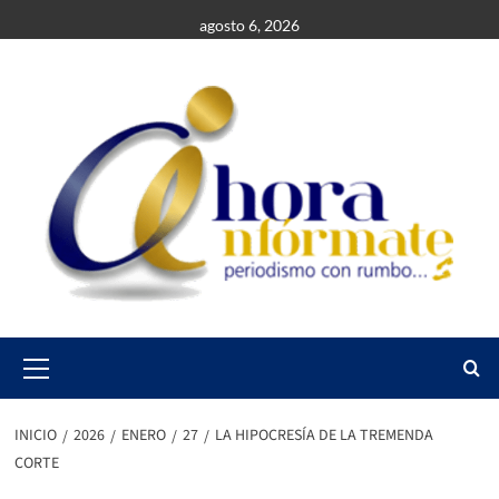
Saltar
agosto 6, 2026
al
contenido
Primary
Menu
INICIO
2026
ENERO
27
LA HIPOCRESÍA DE LA TREMENDA
CORTE