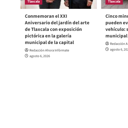
Tlaxcala
Tlaxcala
Conmemoran el XXI
Cinco min
Aniversario del jardín del arte
pueden evi
de Tlaxcala con exposición
vehículo: 
pictórica en la galería
municipal
municipal de la capital
Redacción A
agosto 6, 20
Redacción Ahora Infórmate
agosto 6, 2026