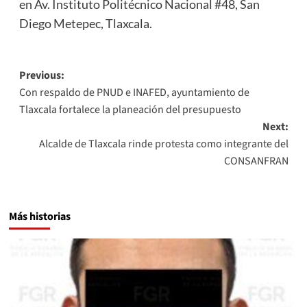
en Av. Instituto Politécnico Nacional #48, San
Diego Metepec, Tlaxcala.
Post
Previous:
Con respaldo de PNUD e INAFED, ayuntamiento de
navigation
Tlaxcala fortalece la planeación del presupuesto
Next:
Alcalde de Tlaxcala rinde protesta como integrante del
CONSANFRAN
Más historias