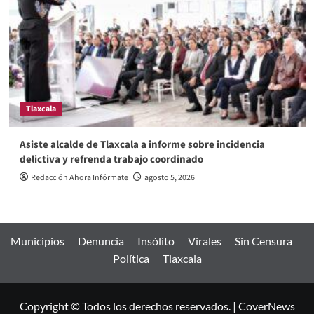
Tlaxcala
Asiste alcalde de Tlaxcala a informe sobre incidencia
delictiva y refrenda trabajo coordinado
Redacción Ahora Infórmate
agosto 5, 2026
Municipios
Denuncia
Insólito
Virales
Sin Censura
Política
Tlaxcala
Copyright © Todos los derechos reservados.
|
CoverNews