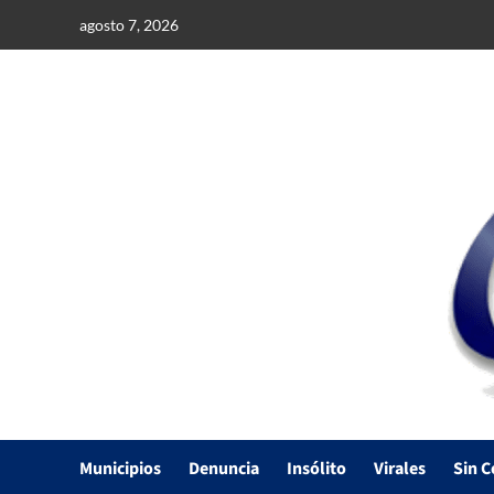
Saltar
agosto 7, 2026
al
contenido
Municipios
Denuncia
Insólito
Virales
Sin C