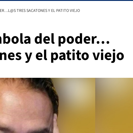
ER…L@S TRES SACATONES Y EL PATITO VIEJO
mbola del poder…
es y el patito viejo