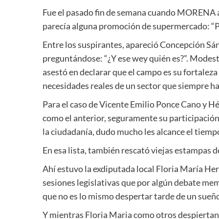
Fue el pasado fin de semana cuando MORENA abri
parecía alguna promoción de supermercado: “Pá
Entre los suspirantes, apareció Concepción Sá
preguntándose: “¿Y ese wey quién es?”. Modesto
asestó en declarar que el campo es su fortaleza
necesidades reales de un sector que siempre ha
Para el caso de Vicente Emilio Ponce Cano y H
como el anterior, seguramente su participació
la ciudadanía, dudo mucho les alcance el tiempo
En esa lista, también rescató viejas estampas de 
Ahí estuvo la exdiputada local Floria María He
sesiones legislativas que por algún debate memo
que no es lo mismo despertar tarde de un sueño,
Y mientras Floria Maria como otros despiertan a