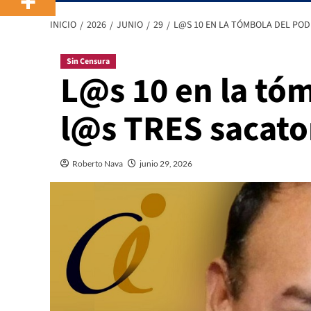
INICIO
2026
JUNIO
29
L@S 10 EN LA TÓMBOLA DEL POD
Sin Censura
L@s 10 en la tó
l@s TRES sacaton
Roberto Nava
junio 29, 2026