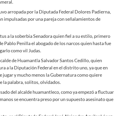
ameral.
estuvo arropada por la Diputada Federal Dolores Padierna,
án impulsadas por una pareja con señalamientos de
us a la soberbia Senadora quien fiel a su estilo, primero
de Pablo Penilla el abogado de los narcos quien hasta fue
garlo como vil Judas.
alcalde de Huamantla Salvador Santos Cedillo, quien
a a la Diputación Federal en el distrito uno, ya que en
 que jugar y mucho menos la Gubernatura como quiere
 la palabra, solitos, olvidados.
asado del alcalde huamantleco, como ya empezó a fluctuar
rmanos se encuentra preso por un supuesto asesinato que