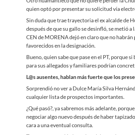
Otro huamantleco que no quiere perder la Chule
quien optó por presentar su solicitud vía elect
Sin duda que trae trayectoria el ex alcalde de 
después de que su gallo se desinfló, se metió a l
CEN de MORENA dejó en claro que no habrán pu
favorecidos en la designación.
Bueno, quien sabe que pase en el PT, porque si 
para sus allegados y familiares podrían concret
L@s ausentes, hablan más fuerte que los prese
Sorprendió no ver a Dulce María Silva Hernánde
cualquier lista de prospectos importantes.
¿Qué pasó?, ya sabremos más adelante, porque
negociar algo nuevo después de haber tapizado
cara a una eventual consulta.