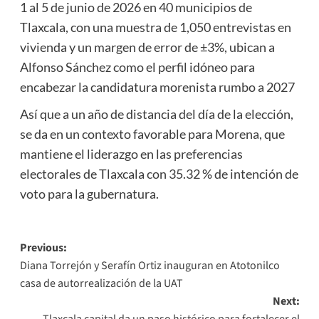
1 al 5 de junio de 2026 en 40 municipios de
Tlaxcala, con una muestra de 1,050 entrevistas en
vivienda y un margen de error de ±3%, ubican a
Alfonso Sánchez como el perfil idóneo para
encabezar la candidatura morenista rumbo a 2027
Así que a un año de distancia del día de la elección,
se da en un contexto favorable para Morena, que
mantiene el liderazgo en las preferencias
electorales de Tlaxcala con 35.32 % de intención de
voto para la gubernatura.
Post
Previous:
Diana Torrejón y Serafín Ortiz inauguran en Atotonilco
navigation
casa de autorrealización de la UAT
Next:
Tlaxcala capital da un paso histórico para fortalecer el