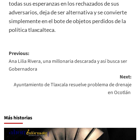
todas sus esperanzas en los rechazados de sus
adversarios, deja de ser alternativa y se convierte
simplemente en el bote de objetos perdidos de la
política tlaxcalteca.
Post
Previous:
Ana Lilia Rivera, una millonaria descarada y así busca ser
navigation
Gobernadora
Next:
Ayuntamiento de Tlaxcala resuelve problema de drenaje
en Ocotlán
Más historias