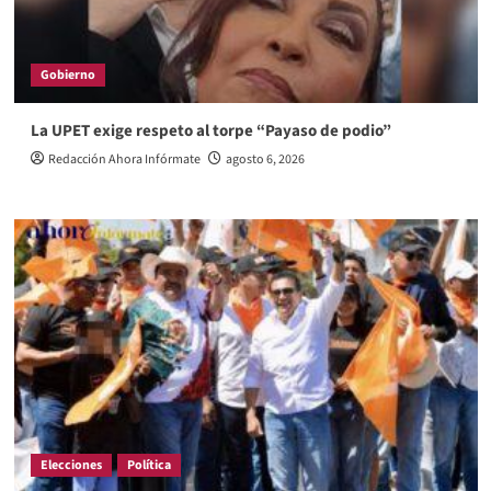
Gobierno
La UPET exige respeto al torpe “Payaso de podio”
Redacción Ahora Infórmate
agosto 6, 2026
Elecciones
Política