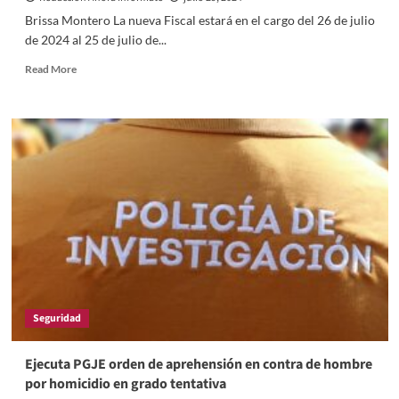
Brissa Montero La nueva Fiscal estará en el cargo del 26 de julio
de 2024 al 25 de julio de...
Read
Read More
more
about
Ernestina
Carro
pasó
de
Procuradora
a
Fiscal,
proceso
solo
fue
una
simulación
Seguridad
Ejecuta PGJE orden de aprehensión en contra de hombre
por homicidio en grado tentativa