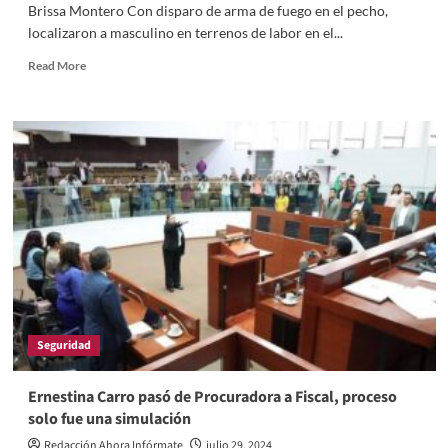
Brissa Montero Con disparo de arma de fuego en el pecho,
localizaron a masculino en terrenos de labor en el...
Read
Read More
more
about
Mientras
celebran
recalentado
en
Tetla
por
su
feria
anual,
masculino
aparece
ejecutado
Seguridad
Ernestina Carro pasó de Procuradora a Fiscal, proceso
solo fue una simulación
Redacción Ahora Infórmate
julio 29, 2024