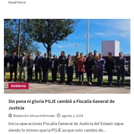
Read
Read More
more
about
El
Boris
y
Don
Matus
mandaron
al
matadero
a
modesto
viene
viene,
Gobierno
en
las
afueras
Sin pena ni gloria PGJE cambió a Fiscalía General de
del
Justicia
recinto
ferial
Redacción Ahora Infórmate
agosto 2, 2024
Inicia operaciones Fiscalía General de Justicia del Estado sigue
siendo lo mismo que la PGJE ya que solo cambio de...