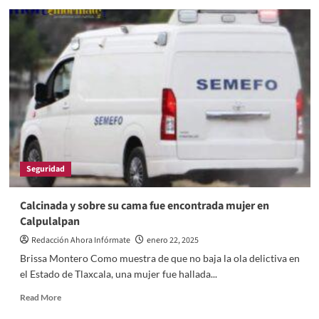
Por
el
delito
de
despojo
denuncian
“al
alcalde
pañalón”
Seguridad
Calcinada y sobre su cama fue encontrada mujer en
Calpulalpan
Redacción Ahora Infórmate
enero 22, 2025
Brissa Montero Como muestra de que no baja la ola delictiva en
el Estado de Tlaxcala, una mujer fue hallada...
Read
Read More
more