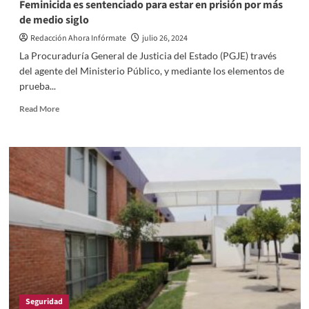
Feminicida es sentenciado para estar en prisión por más
de medio siglo
Redacción Ahora Infórmate
julio 26, 2024
La Procuraduría General de Justicia del Estado (PGJE) través
del agente del Ministerio Público, y mediante los elementos de
prueba...
Read
Read More
more
about
Feminicida
es
sentenciado
para
estar
en
prisión
por
más
de
medio
siglo
Seguridad