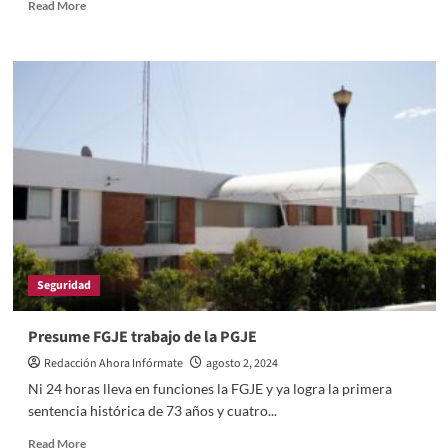
Read
Read More
more
about
Mujer
pierde
la
vida
tras
ser
ahorcada
Seguridad
Presume FGJE trabajo de la PGJE
Redacción Ahora Infórmate
agosto 2, 2024
Ni 24 horas lleva en funciones la FGJE y ya logra la primera
sentencia histórica de 73 años y cuatro...
Read
Read More