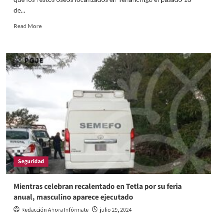
de...
Read
Read More
more
about
Restos
óseos
localizados
en
Tenancingo
corresponden
a
blanca
“N”:
PGJE
Seguridad
Mientras celebran recalentado en Tetla por su feria
anual, masculino aparece ejecutado
Redacción Ahora Infórmate
julio 29, 2024