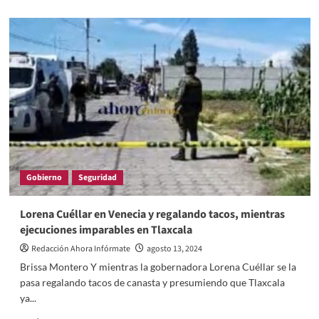
about
Calcinada
y
sobre
su
cama
fue
encontrada
mujer
en
Calpulalpan
Gobierno
Seguridad
Lorena Cuéllar en Venecia y regalando tacos, mientras
ejecuciones imparables en Tlaxcala
Redacción Ahora Infórmate
agosto 13, 2024
Brissa Montero Y mientras la gobernadora Lorena Cuéllar se la
pasa regalando tacos de canasta y presumiendo que Tlaxcala
ya...