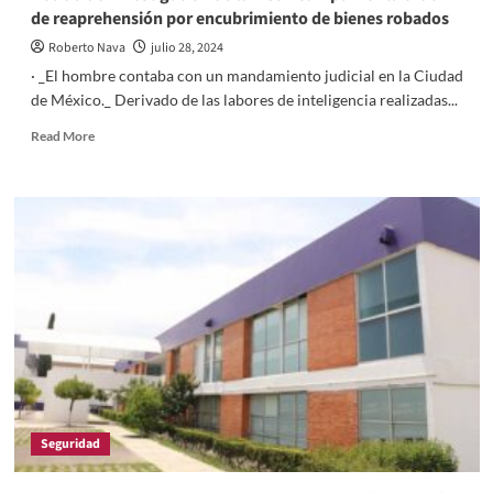
de reaprehensión por encubrimiento de bienes robados
Roberto Nava
julio 28, 2024
· _El hombre contaba con un mandamiento judicial en la Ciudad
de México._ Derivado de las labores de inteligencia realizadas...
Read
Read More
more
about
Policía
de
Investigación
de
la
PGJE
cumplimenta
orden
de
reaprehensión
por
encubrimiento
Seguridad
de
bienes
robados