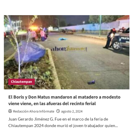
more
about
Presume
FGJE
trabajo
de
la
PGJE
Chiautempan
El Boris y Don Matus mandaron al matadero a modesto
viene viene, en las afueras del recinto ferial
Redacción Ahora Infórmate
agosto 2, 2024
Juan Gerardo Jiménez G. Fue en el marco de la feria de
Chiautempan 2024 donde murió el joven trabajador quien...