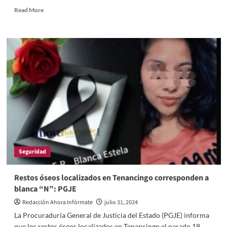
Read
Read More
more
about
Sin
pena
ni
gloria
PGJE
cambió
a
Fiscalía
General
de
Justicia
Seguridad
Restos óseos localizados en Tenancingo corresponden a
blanca “N”: PGJE
Redacción Ahora Infórmate
julio 31, 2024
La Procuraduría General de Justicia del Estado (PGJE) informa
que los restos óseos localizados en Tenancingo el pasado 18