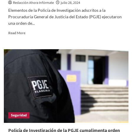
Redacción Ahora Infórmate
julio 28, 2024
Elementos de la Policía de Investigación adscritos a la
Procuraduría General de Justicia del Estado (PGJE) ejecutaron
una orden de...
Read
Read More
more
about
Ejecuta
PGJE
orden
de
aprehensión
en
contra
de
hombre
por
homicidio
en
Seguridad
grado
tentativa
Policía de Investigación de la PGJE cumplimenta orden