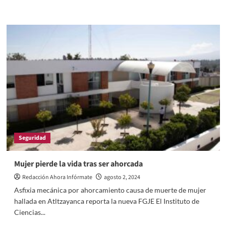
more
about
Debuta
la
FGE
con
un
multihomicidio…
Seguridad
Mujer pierde la vida tras ser ahorcada
Redacción Ahora Infórmate
agosto 2, 2024
Asfixia mecánica por ahorcamiento causa de muerte de mujer
hallada en Atltzayanca reporta la nueva FGJE El Instituto de
Ciencias...