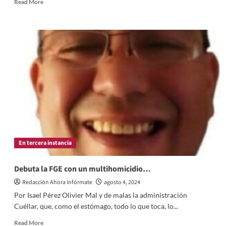
Read
Read More
more
about
Lorena
Cuéllar
en
Venecia
y
regalando
tacos,
mientras
ejecuciones
imparables
en
Tlaxcala
En tercera instancia
Debuta la FGE con un multihomicidio…
Redacción Ahora Infórmate
agosto 4, 2024
Por Isael Pérez Olivier Mal y de malas la administración
Cuéllar, que, como el estómago, todo lo que toca, lo...
Read
Read More