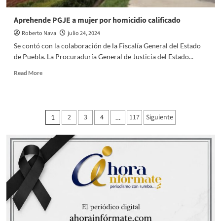
Aprehende PGJE a mujer por homicidio calificado
Roberto Nava
julio 24, 2024
Se contó con la colaboración de la Fiscalía General del Estado
de Puebla. La Procuraduría General de Justicia del Estado...
Read
Read More
more
about
Aprehende
PGJE
Paginación
2
3
4
117
Siguiente
1
…
a
de
mujer
por
entradas
homicidio
calificado