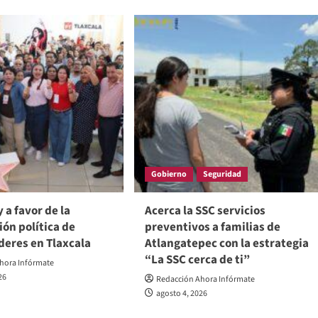
Gobierno
Seguridad
 a favor de la
Acerca la SSC servicios
ión política de
preventivos a familias de
deres en Tlaxcala
Atlangatepec con la estrategia
“La SSC cerca de ti”
hora Infórmate
26
Redacción Ahora Infórmate
agosto 4, 2026