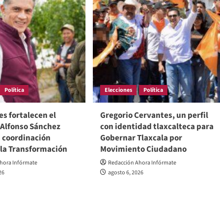
Política
Elecciones
Política
s fortalecen el
Gregorio Cervantes, un perfil
 Alfonso Sánchez
con identidad tlaxcalteca para
a coordinación
Gobernar Tlaxcala por
 la Transformación
Movimiento Ciudadano
hora Infórmate
Redacción Ahora Infórmate
26
agosto 6, 2026