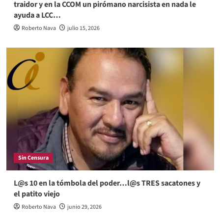
traidor y en la CCOM un pirómano narcisista en nada le
ayuda a LCC…
Roberto Nava
julio 15, 2026
Sin Censura
L@s 10 en la tómbola del poder…l@s TRES sacatones y
el patito viejo
Roberto Nava
junio 29, 2026