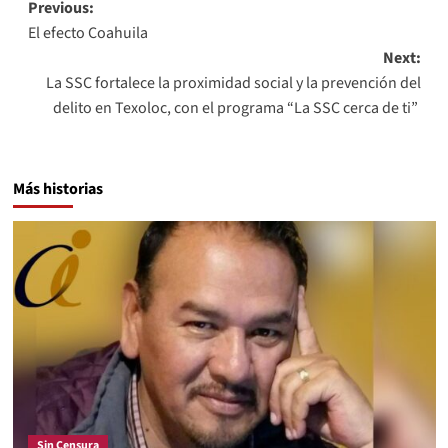
Post
Previous:
El efecto Coahuila
navigation
Next:
La SSC fortalece la proximidad social y la prevención del
delito en Texoloc, con el programa “La SSC cerca de ti”
Más historias
Sin Censura