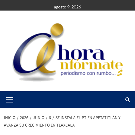
Saltar
agosto 9, 2026
al
contenido
Primary
Menu
INICIO
2026
JUNIO
6
SE INSTALA EL PT EN APETATITLÁN Y
AVANZA SU CRECIMIENTO EN TLAXCALA