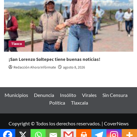
Tlaxco
¡San Lorenzo Soltepec tiene buenas noticias!
Redacción Ahora Infórmate
agosto 8, 2026
Municipios
Denuncia
Insólito
Virales
Sin Censura
Política
Tlaxcala
Copyright © Todos los derechos reservados.
|
CoverNews
por AF themes.