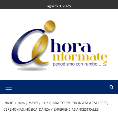
Saltar
agosto 8, 2026
al
contenido
Primary
Menu
INICIO
2026
MAYO
31
DIANA TORREJÓN INVITA A TALLERES,
CEREMONIAS, MÚSICA, DANZA Y EXPERIENCIAS ANCESTRALES