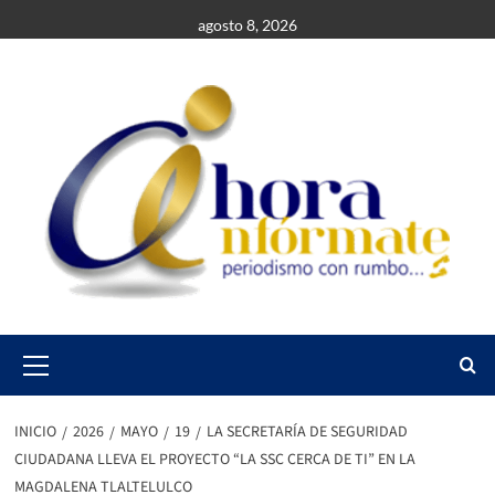
Saltar
agosto 8, 2026
al
contenido
Primary
Menu
INICIO
2026
MAYO
19
LA SECRETARÍA DE SEGURIDAD
CIUDADANA LLEVA EL PROYECTO “LA SSC CERCA DE TI” EN LA
MAGDALENA TLALTELULCO