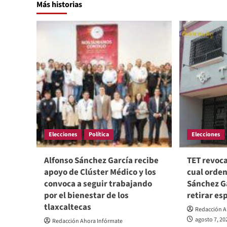
Más historias
Elecciones
Política
Elecciones
Alfonso Sánchez García recibe
TET revoca
apoyo de Clúster Médico y los
cual orden
convoca a seguir trabajando
Sánchez Ga
por el bienestar de los
retirar es
tlaxcaltecas
Redacción A
agosto 7, 20
Redacción Ahora Infórmate