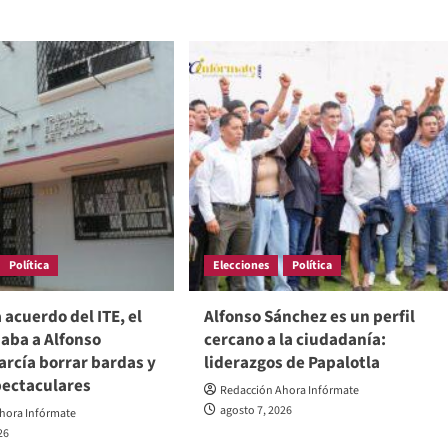
Política
Elecciones
Política
 acuerdo del ITE, el
Alfonso Sánchez es un perfil
aba a Alfonso
cercano a la ciudadanía:
rcía borrar bardas y
liderazgos de Papalotla
pectaculares
Redacción Ahora Infórmate
agosto 7, 2026
hora Infórmate
26