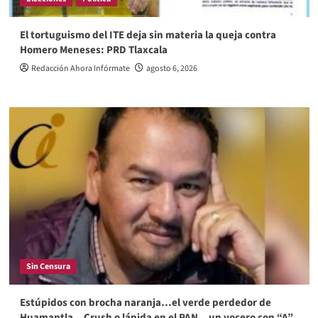
El tortuguismo del ITE deja sin materia la queja contra
Homero Meneses: PRD Tlaxcala
Redacción Ahora Infórmate
agosto 6, 2026
Sin Censura
Estúpidos con brocha naranja…el verde perdedor de
Huamantla…Crush o lápida en el PAN…un vocero con “A”