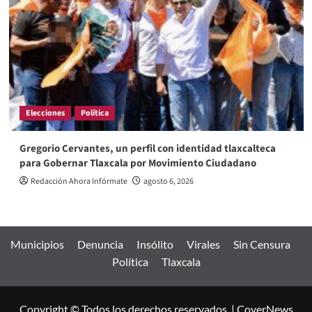
Elecciones
Política
Gregorio Cervantes, un perfil con identidad tlaxcalteca
para Gobernar Tlaxcala por Movimiento Ciudadano
Redacción Ahora Infórmate
agosto 6, 2026
Municipios
Denuncia
Insólito
Virales
Sin Censura
Política
Tlaxcala
Copyright © Todos los derechos reservados.
|
CoverNews