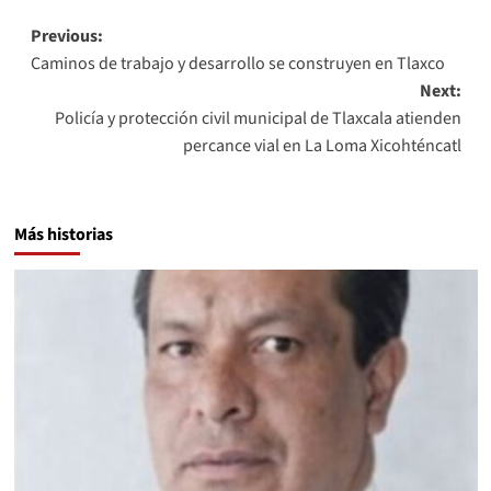
Post
Previous:
Caminos de trabajo y desarrollo se construyen en Tlaxco
navigation
Next:
Policía y protección civil municipal de Tlaxcala atienden
percance vial en La Loma Xicohténcatl
Más historias