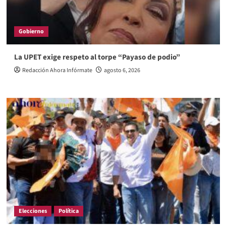
Gobierno
La UPET exige respeto al torpe “Payaso de podio”
Redacción Ahora Infórmate
agosto 6, 2026
Elecciones
Política