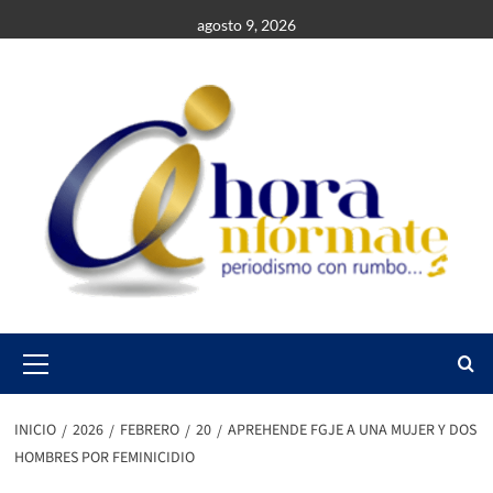
Saltar
agosto 9, 2026
al
contenido
Primary
Menu
INICIO
2026
FEBRERO
20
APREHENDE FGJE A UNA MUJER Y DOS
HOMBRES POR FEMINICIDIO