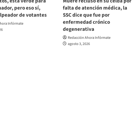
tos, está verde para
Muere recluso en su celda por
ador, pero eso sí,
falta de atención médica, la
olpeador de votantes
SSC dice que fue por
enfermedad crónico
hora Infórmate
degenerativa
26
Redacción Ahora Infórmate
agosto 3, 2026