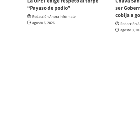
La UPET exige respeto al torpe
Chava San
“Payaso de podio”
ser Gobern
cobija a g
Redacción Ahora Infórmate
agosto 6, 2026
Redacción A
agosto 3, 20