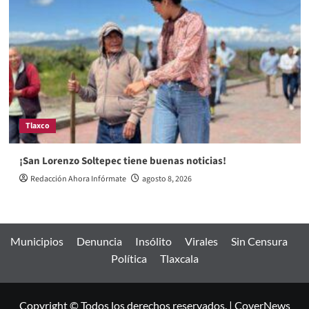
Tlaxco
¡San Lorenzo Soltepec tiene buenas noticias!
Redacción Ahora Infórmate
agosto 8, 2026
Municipios
Denuncia
Insólito
Virales
Sin Censura
Política
Tlaxcala
Copyright © Todos los derechos reservados.
|
CoverNews