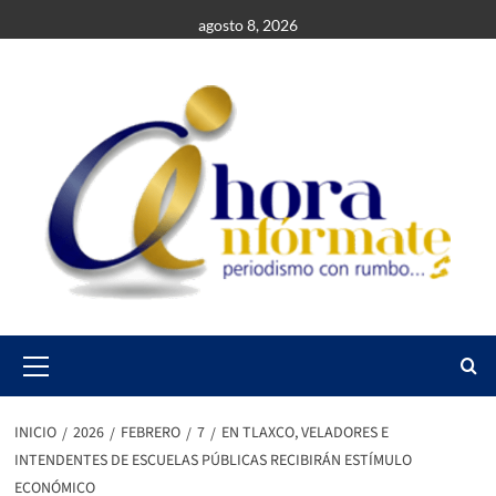
Saltar
agosto 8, 2026
al
contenido
Primary
Menu
INICIO
2026
FEBRERO
7
EN TLAXCO, VELADORES E
INTENDENTES DE ESCUELAS PÚBLICAS RECIBIRÁN ESTÍMULO
ECONÓMICO