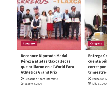
Congreso
Congreso
Reconoce Diputada Madai
Entrega Co
Pérez a atletas tlaxcaltecas
cuenta pú
que brillaron en el World Para
correspon
Athletics Grand Prix
trimestre
Redacción Ahora Infórmate
Redacción A
agosto 4, 2026
julio 31, 202