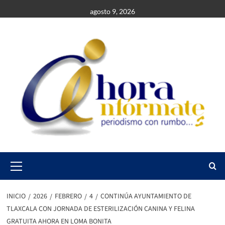
Saltar
agosto 9, 2026
al
contenido
Primary
Menu
INICIO
2026
FEBRERO
4
CONTINÚA AYUNTAMIENTO DE
TLAXCALA CON JORNADA DE ESTERILIZACIÓN CANINA Y FELINA
GRATUITA AHORA EN LOMA BONITA