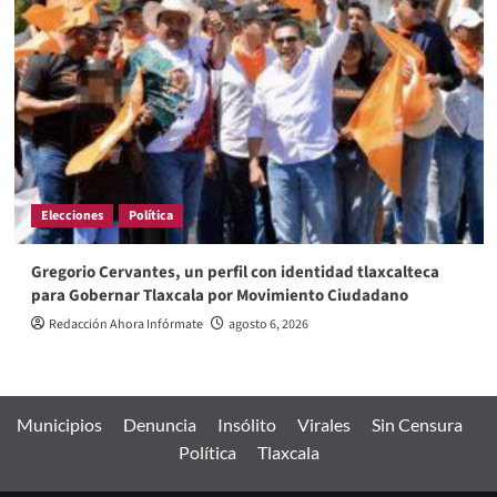
Elecciones
Política
Gregorio Cervantes, un perfil con identidad tlaxcalteca
para Gobernar Tlaxcala por Movimiento Ciudadano
Redacción Ahora Infórmate
agosto 6, 2026
Municipios
Denuncia
Insólito
Virales
Sin Censura
Política
Tlaxcala