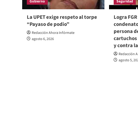
Gobierno
Seguridad
La UPET exige respeto al torpe
Logra FGR
“Payaso de podio”
condenato
persona d
Redacción Ahora Infórmate
cartuchos
agosto 6, 2026
y contra l
Redacción A
agosto 5, 20