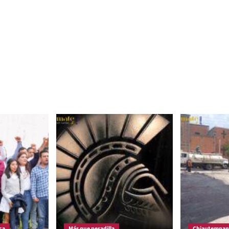
ca
Más que pesadilla
Chiautempan