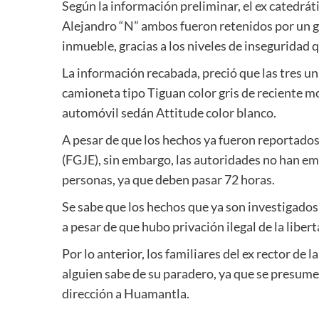
Según la información preliminar, el ex catedr
Alejandro “N” ambos fueron retenidos por un 
inmueble, gracias a los niveles de inseguridad q
La información recabada, preció que las tres u
camioneta tipo Tiguan color gris de reciente mo
automóvil sedán Attitude color blanco.
A pesar de que los hechos ya fueron reportados 
(FGJE), sin embargo, las autoridades no han emi
personas, ya que deben pasar 72 horas.
Se sabe que los hechos que ya son investigados
a pesar de que hubo privación ilegal de la libert
Por lo anterior, los familiares del ex rector de 
alguien sabe de su paradero, ya que se presume 
dirección a Huamantla.