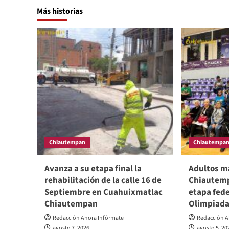
Más historias
Chiautempan
Chiautempa
Avanza a su etapa final la
Adultos m
rehabilitación de la calle 16 de
Chiautempa
Septiembre en Cuahuixmatlac
etapa fede
Chiautempan
Olimpiada
Redacción Ahora Infórmate
Redacción A
agosto 7, 2026
agosto 5, 20