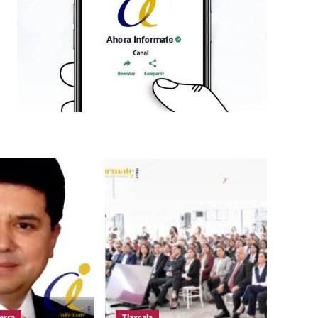
erra
Tlaxcala