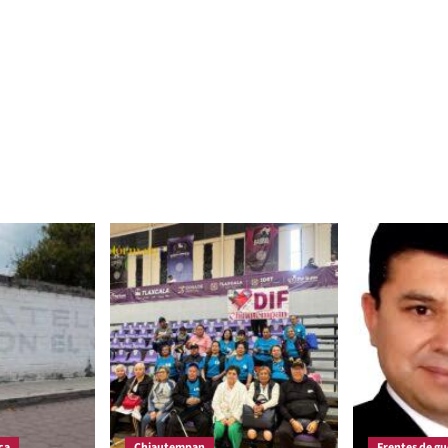
ca
Chiautempan
Frentes de gu