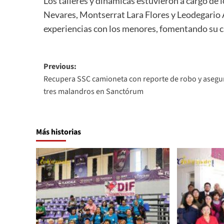
Los talleres y dinámicas estuvieron a cargo de
Nevares, Montserrat Lara Flores y Leodegario
experiencias con los menores, fomentando su cr
Post
Previous:
Recupera SSC camioneta con reporte de robo y asegu
navigation
tres malandros en Sanctórum
Más historias