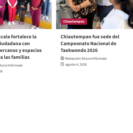
n
Chiautempan
cala fortalece la
Chiautempan fue sede del
ciudadana con
Campeonato Nacional de
cercanos y espacios
Taekwondo 2026
a las familias
Redacción Ahora Infórmate
agosto 4, 2026
hora Infórmate
26