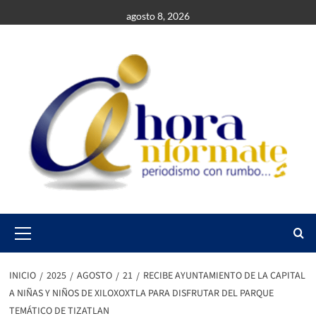
Saltar
agosto 8, 2026
al
contenido
Primary
Menu
INICIO
2025
AGOSTO
21
RECIBE AYUNTAMIENTO DE LA CAPITAL
A NIÑAS Y NIÑOS DE XILOXOXTLA PARA DISFRUTAR DEL PARQUE
TEMÁTICO DE TIZATLAN