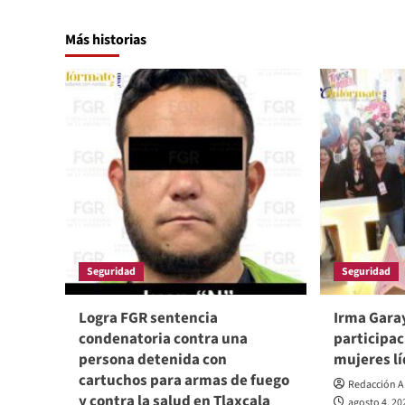
Más historias
Seguridad
Seguridad
Logra FGR sentencia
Irma Garay
condenatoria contra una
participac
persona detenida con
mujeres lí
cartuchos para armas de fuego
Redacción A
y contra la salud en Tlaxcala
agosto 4, 20