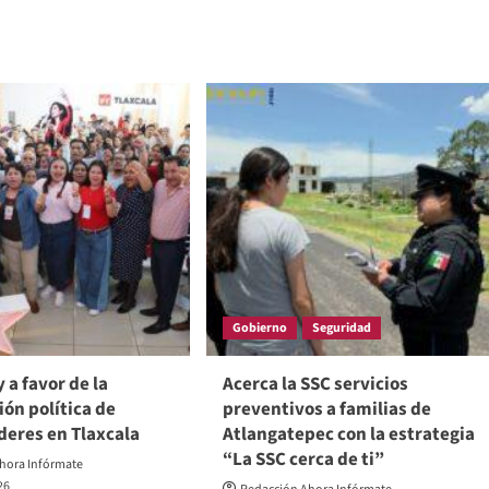
Gobierno
Seguridad
 a favor de la
Acerca la SSC servicios
ión política de
preventivos a familias de
deres en Tlaxcala
Atlangatepec con la estrategia
“La SSC cerca de ti”
hora Infórmate
26