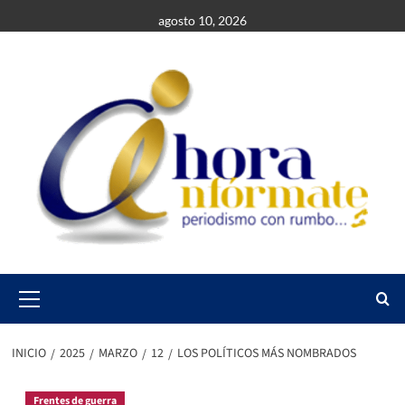
Saltar
agosto 10, 2026
al
contenido
Primary
Menu
INICIO
2025
MARZO
12
LOS POLÍTICOS MÁS NOMBRADOS
Frentes de guerra