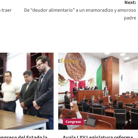
Next:
 traer
De “deudor alimentario” a un enamoradizo y amoroso
padre
Congreso
ngreso del Estado la
Avala LXV Legislatura reforma