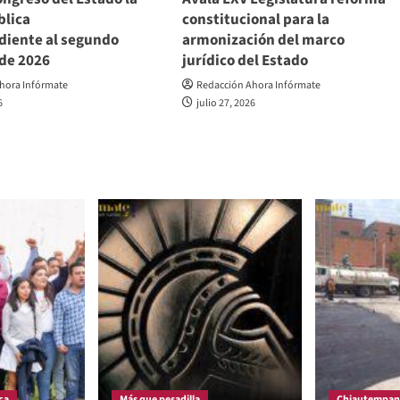
blica
constitucional para la
diente al segundo
armonización del marco
 de 2026
jurídico del Estado
hora Infórmate
Redacción Ahora Infórmate
6
julio 27, 2026
ca
Más que pesadilla
Chiautempan