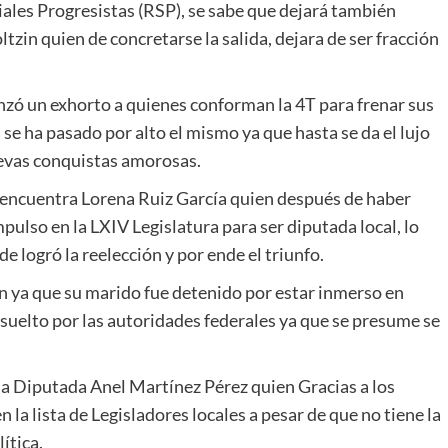
iales Progresistas (RSP), se sabe que dejará también
zin quien de concretarse la salida, dejara de ser fracción
nzó un exhorto a quienes conforman la 4T para frenar sus
a se ha pasado por alto el mismo ya que hasta se da el lujo
uevas conquistas amorosas.
e encuentra Lorena Ruiz García quien después de haber
mpulso en la LXIV Legislatura para ser diputada local, lo
logró la reelección y por ende el triunfo.
n ya que su marido fue detenido por estar inmerso en
bsuelto por las autoridades federales ya que se presume se
 la Diputada Anel Martínez Pérez quien Gracias a los
 la lista de Legisladores locales a pesar de que no tiene la
ítica.