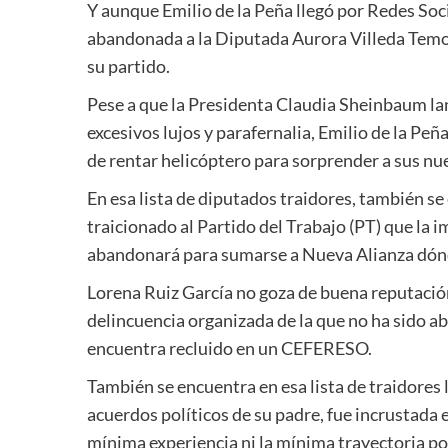
Y aunque Emilio de la Peña llegó por Redes Soc
abandonada a la Diputada Aurora Villeda Temolt
su partido.
Pese a que la Presidenta Claudia Sheinbaum la
excesivos lujos y parafernalia, Emilio de la Peñ
de rentar helicóptero para sorprender a sus n
En esa lista de diputados traidores, también s
traicionado al Partido del Trabajo (PT) que la i
abandonará para sumarse a Nueva Alianza dónde 
Lorena Ruiz García no goza de buena reputació
delincuencia organizada de la que no ha sido a
encuentra recluido en un CEFERESO.
También se encuentra en esa lista de traidores
acuerdos políticos de su padre, fue incrustada en
mínima experiencia ni la mínima trayectoria pol