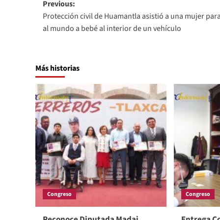
Post
Previous:
Protección civil de Huamantla asistió a una mujer para
navigation
al mundo a bebé al interior de un vehículo
Más historias
Congreso
Congreso
Reconoce Diputada Madai
Entrega Co