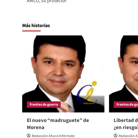
AMLO, su protector
Más historias
Frentes de guerra
Frentes de g
El nuevo “madruguete” de
Libertad d
Morena
¿en riesgo
Redacción Ahora Infórmate
Redacción A