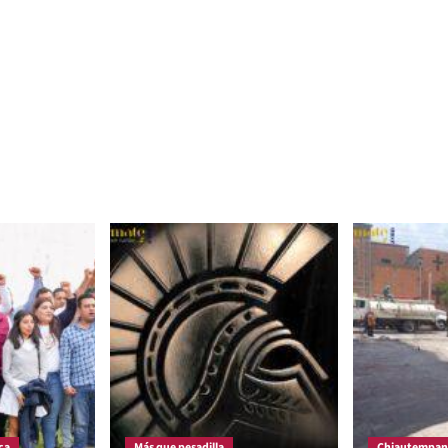
ca
Más que pesadilla
Chiautempan