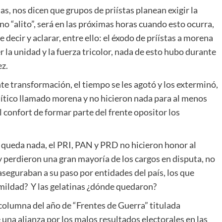
las, nos dicen que grupos de priístas planean exigir la
o “alito”, será en las próximas horas cuando esto ocurra,
decir y aclarar, entre ello: el éxodo de príístas a morena
r la unidad y la fuerza tricolor, nada de esto hubo durante
ez.
nte transformación, el tiempo se les agotó y los exterminó,
lítico llamado morena y no hicieron nada para al menos
l confort de formar parte del frente opositor los
 queda nada, el PRI, PAN y PRD no hicieron honor al
y perdieron una gran mayoría de los cargos en disputa, no
seguraban a su paso por entidades del país, los que
humildad? Y las gelatinas ¿dónde quedaron?
 columna del año de “Frentes de Guerra” titulada
una alianza por los malos resultados electorales en las