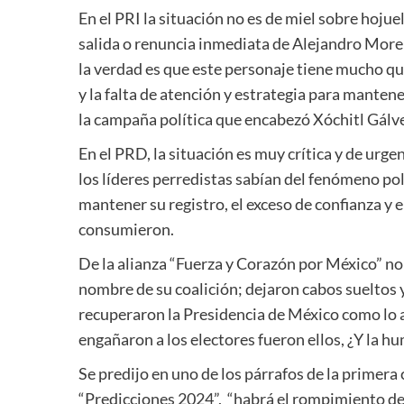
En el PRI la situación no es de miel sobre hojue
salida o renuncia inmediata de Alejandro Moren
la verdad es que este personaje tiene mucho que 
y la falta de atención y estrategia para mantene
la campaña política que encabezó Xóchitl Gálv
En el PRD, la situación es muy crítica y de urge
los líderes perredistas sabían del fenómeno po
mantener su registro, el exceso de confianza y e
consumieron.
De la alianza “Fuerza y Corazón por México” no
nombre de su coalición; dejaron cabos sueltos 
recuperaron la Presidencia de México como lo a
engañaron a los electores fueron ellos, ¿Y la 
Se predijo en uno de los párrafos de la primera
“Predicciones 2024”, “habrá el rompimiento de 