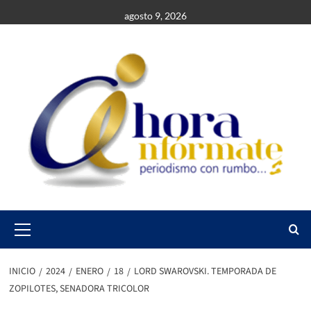
Saltar
agosto 9, 2026
al
contenido
Primary
Menu
INICIO
2024
ENERO
18
LORD SWAROVSKI. TEMPORADA DE
ZOPILOTES, SENADORA TRICOLOR