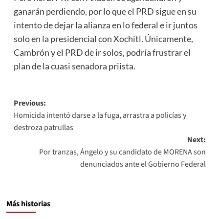
ganarán perdiendo, por lo que el PRD sigue en su
intento de dejar la alianza en lo federal e ir juntos
solo en la presidencial con Xochitl. Únicamente,
Cambrón y el PRD de ir solos, podría frustrar el
plan de la cuasi senadora priista.
Post
Previous:
Homicida intentó darse a la fuga, arrastra a policías y
navigation
destroza patrullas
Next:
Por tranzas, Ángelo y su candidato de MORENA son
denunciados ante el Gobierno Federal
Más historias