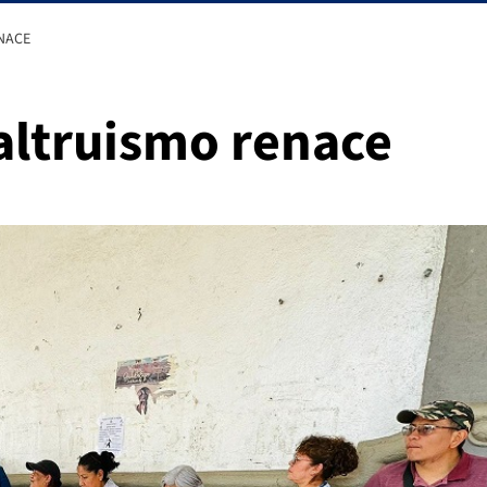
ENACE
 altruismo renace