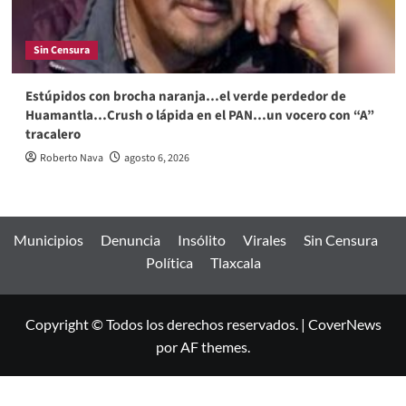
Sin Censura
Estúpidos con brocha naranja…el verde perdedor de
Huamantla…Crush o lápida en el PAN…un vocero con “A”
tracalero
Roberto Nava
agosto 6, 2026
Municipios
Denuncia
Insólito
Virales
Sin Censura
Política
Tlaxcala
Copyright © Todos los derechos reservados.
|
CoverNews
por AF themes.