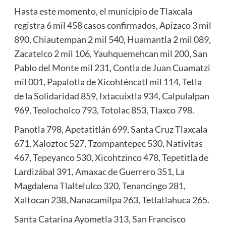
Hasta este momento, el municipio de Tlaxcala
registra 6 mil 458 casos confirmados, Apizaco 3 mil
890, Chiautempan 2 mil 540, Huamantla 2 mil 089,
Zacatelco 2 mil 106, Yauhquemehcan mil 200, San
Pablo del Monte mil 231, Contla de Juan Cuamatzi
mil 001, Papalotla de Xicohténcatl mil 114, Tetla
de la Solidaridad 859, Ixtacuixtla 934, Calpulalpan
969, Teolocholco 793, Totolac 853, Tlaxco 798.
Panotla 798, Apetatitlán 699, Santa Cruz Tlaxcala
671, Xaloztoc 527, Tzompantepec 530, Nativitas
467, Tepeyanco 530, Xicohtzinco 478, Tepetitla de
Lardizábal 391, Amaxac de Guerrero 351, La
Magdalena Tlaltelulco 320, Tenancingo 281,
Xaltocan 238, Nanacamilpa 263, Tetlatlahuca 265.
Santa Catarina Ayometla 313, San Francisco