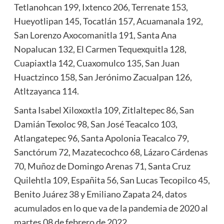
Tetlanohcan 199, Ixtenco 206, Terrenate 153,
Hueyotlipan 145, Tocatlán 157, Acuamanala 192,
San Lorenzo Axocomanitla 191, Santa Ana
Nopalucan 132, El Carmen Tequexquitla 128,
Cuapiaxtla 142, Cuaxomulco 135, San Juan
Huactzinco 158, San Jerónimo Zacualpan 126,
Atltzayanca 114.
Santa Isabel Xiloxoxtla 109, Zitlaltepec 86, San
Damián Texoloc 98, San José Teacalco 103,
Atlangatepec 96, Santa Apolonia Teacalco 79,
Sanctórum 72, Mazatecochco 68, Lázaro Cárdenas
70, Muñoz de Domingo Arenas 71, Santa Cruz
Quilehtla 109, Españita 56, San Lucas Tecopilco 45,
Benito Juárez 38 y Emiliano Zapata 24, datos
acumulados en lo que va de la pandemia de 2020 al
martes 08 de febrero de 2022.