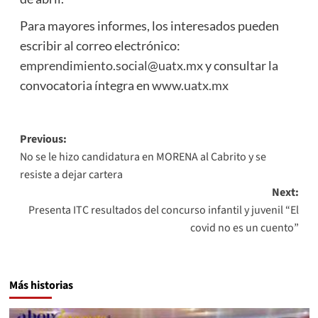
Para mayores informes, los interesados pueden
escribir al correo electrónico:
emprendimiento.social@uatx.mx
y consultar la
convocatoria íntegra en
www.uatx.mx
Post
Previous:
No se le hizo candidatura en MORENA al Cabrito y se
navigation
resiste a dejar cartera
Next:
Presenta ITC resultados del concurso infantil y juvenil “El
covid no es un cuento”
Más historias