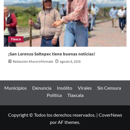
Tlaxco
¡San Lorenzo Soltepec tiene buenas noticias!
Redacción Ahora Infórmate
agosto 8, 2026
Municipios
Denuncia
Insólito
Virales
Sin Censura
Política
Tlaxcala
Copyright © Todos los derechos reservados.
|
CoverNews
por AF themes.