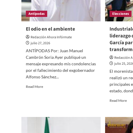
estatal
de
la
Antípodas
Elecciones
Transformación
El odio en el ambiente
Industrial
liderazgo 
Redacción Ahora Infórmate
García par
julio 27, 2026
transform
ANTÍPODAS Por: Juan Manuel
Cambrón Soria Ayer publiqué un
Redacción A
mensaje expresando mis condolencias
julio 25, 202
por el fallecimiento del exgobernador
El morenista
Alfonso Sánchez...
realizó un re
principales 
Read
Read More
estado, dond
more
about
Rea
Read More
El
mor
odio
abo
en
Indu
el
pre
ambiente
el