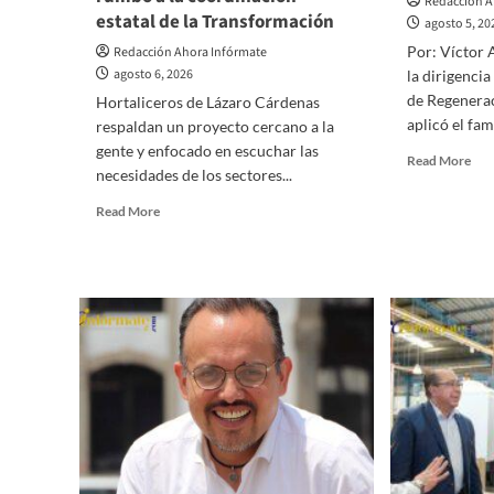
Redacción A
estatal de la Transformación
agosto 5, 20
Por: Víctor 
Redacción Ahora Infórmate
agosto 6, 2026
la dirigenci
de Regenera
Hortaliceros de Lázaro Cárdenas
aplicó el fa
respaldan un proyecto cercano a la
gente y enfocado en escuchar las
Rea
Read More
necesidades de los sectores...
mor
abo
Read
Read More
El
more
nue
about
“ma
Productores
de
fortalecen
Mor
el
avance
de
Alfonso
Sánchez
rumbo
a
la
coordinación