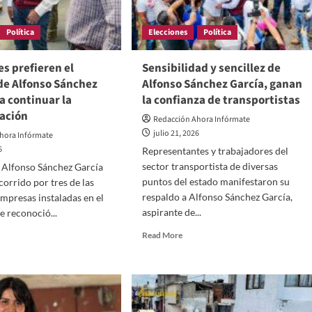
su
legado
Política
Elecciones
Política
permanecerá
para
siempre
es prefieren el
Sensibilidad y sencillez de
en
de Alfonso Sánchez
Alfonso Sánchez García, ganan
su
a continuar la
la confianza de transportistas
memoria,
ación
gratitud
Redacción Ahora Infórmate
y
julio 21, 2026
hora Infórmate
corazón:
6
Representantes y trabajadores del
ASG
sector transportista de diversas
 Alfonso Sánchez García
puntos del estado manifestaron su
corrido por tres de las
respaldo a Alfonso Sánchez García,
empresas instaladas en el
aspirante de...
e reconoció...
Read
d
Read More
more
e
about
ut
Sensibilidad
striales
y
fieren
sencillez