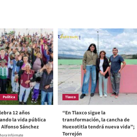
ut
more
DIF
about
xco,
Comienzan
trabajos
de
a
nueva
a
carpeta
asfáltica
en
nsformación
calle
Ferrocarril:
Blanca
Angulo
Política
Tlaxco
lebra 12 años
“En Tlaxco sigue la
ando la vida pública
transformación, la cancha de
: Alfonso Sánchez
Huexotitla tendrá nueva vida”;
Torrejón
hora Infórmate