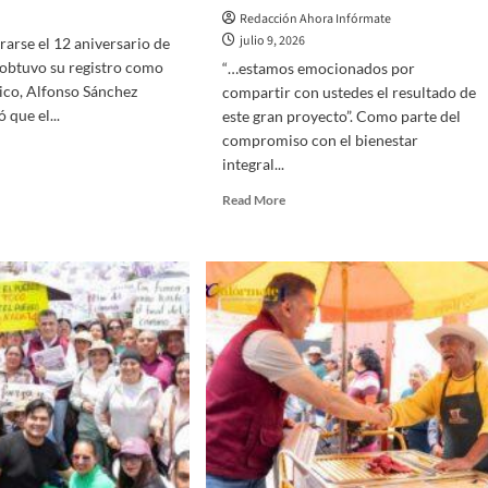
Redacción Ahora Infórmate
julio 9, 2026
rse el 12 aniversario de
obtuvo su registro como
“…estamos emocionados por
tico, Alfonso Sánchez
compartir con ustedes el resultado de
 que el...
este gran proyecto”. Como parte del
compromiso con el bienestar
d
integral...
e
ut
Read
Read More
ena
more
ebra
about
“En
s
Tlaxco
nsformando
sigue
la
a
transformación,
lica
la
cancha
ico:
de
onso
Huexotitla
chez
tendrá
nueva
vida”;