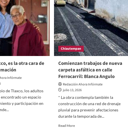
de
erazgo
Alfonso
Sánchez
onso
García,
chez
ganan
cía
la
a
confianza
tinuar
de
transportistas
nsformación
Chiautempan
co, es la otra cara de
Comienzan trabajos de nueva
ormación
carpeta asfáltica en calle
Ferrocarril: Blanca Angulo
hora Infórmate
6
Redacción Ahora Infórmate
julio 13, 2026
pio de Tlaxco, los adultos
 encontrado un espacio
* La obra contempla también la
iento y participación en
construcción de una red de drenaje
nde...
pluvial para prevenir afectaciones
durante la temporada de...
d
e
Read
Read More