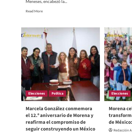
Meneses, encabezó la...
abo
SM
Read
Read More
Tla
more
es
about
la
Más
otr
obras
car
para
de
las
la
comunidades:
tra
Cabildo
aprueba
nueva
etapa
de
infraestructura
en
Elecciones
Política
Elecciones
Chiautempan
Marcela González conmemora
Morena ce
el 12.º aniversario de Morena y
transform
reafirma el compromiso de
de México
seguir construyendo un México
Redacción A