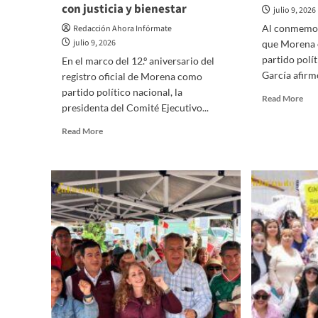
con justicia y bienestar
julio 9, 2026
Al conmemora
Redacción Ahora Infórmate
julio 9, 2026
que Morena 
partido polí
En el marco del 12.º aniversario del
García afirmó
registro oficial de Morena como
partido político nacional, la
Rea
Read More
presidenta del Comité Ejecutivo...
mor
abo
Read
Read More
Mor
more
cel
about
12
Marcela
año
González
tra
conmemora
la
el
vid
12.º
púb
aniversario
de
de
Méx
Morena
Alf
y
Sán
reafirma
el
compromiso