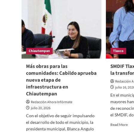
lid
de
Alf
Sán
Gar
par
con
la
tra
Chiautempan
Tlaxco
Más obras para las
SMDIF Tlax
comunidades: Cabildo aprueba
la transf
nueva etapa de
Redacción A
infraestructura en
julio 16, 202
Chiautempan
En el munici
mayores han
Redacción Ahora Infórmate
julio 20, 2026
de reconocim
el SMDIF, do
Con el objetivo de seguir impulsando
el desarrollo de todo el municipio, la
Rea
Read More
presidenta municipal, Blanca Angulo
mor