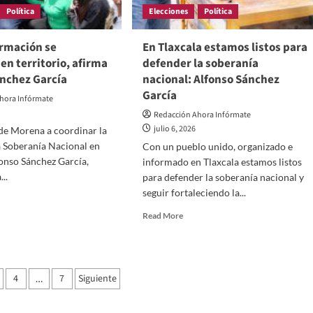
Política
Elecciones
Política
Torrejón
ormación se
En Tlaxcala estamos listos para
en territorio, afirma
defender la soberanía
ánchez García
nacional: Alfonso Sánchez
García
hora Infórmate
Redacción Ahora Infórmate
julio 6, 2026
 de Morena a coordinar la
a Soberanía Nacional en
Con un pueblo unido, organizado e
fonso Sánchez García,
informado en Tlaxcala estamos listos
...
para defender la soberanía nacional y
seguir fortaleciendo la...
d
e
Read
Read More
ut
more
about
nsformación
En
Tlaxcala
ción
struye
4
7
Siguiente
…
estamos
listos
itorio,
para