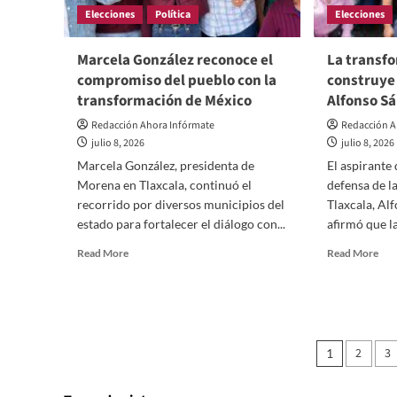
Elecciones
Política
Elecciones
de
seguir
construyendo
Marcela González reconoce el
La transf
un
compromiso del pueblo con la
construye 
México
transformación de México
Alfonso S
con
justicia
Redacción Ahora Infórmate
Redacción A
y
julio 8, 2026
julio 8, 2026
bienestar
Marcela González, presidenta de
El aspirante
Morena en Tlaxcala, continuó el
defensa de l
recorrido por diversos municipios del
Tlaxcala, Al
estado para fortalecer el diálogo con...
afirmó que la
Read
Rea
Read More
Read More
more
mor
about
abo
Marcela
La
González
tra
reconoce
se
Pagina
el
2
con
3
1
compromiso
en
de
del
terr