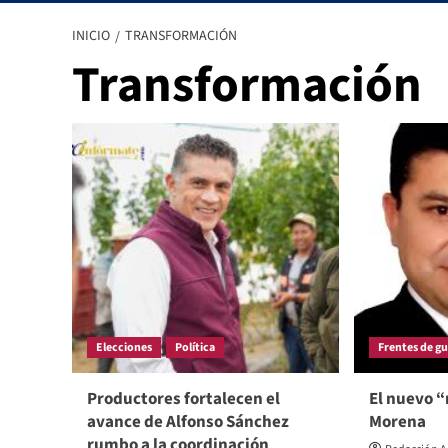
INICIO
TRANSFORMACIÓN
Transformación
Elecciones
Política
Frentes de g
Productores fortalecen el
El nuevo 
avance de Alfonso Sánchez
Morena
rumbo a la coordinación