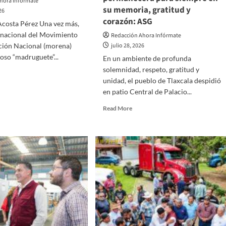
hora Infórmate
su memoria, gratitud y
26
corazón: ASG
Acosta Pérez Una vez más,
a nacional del Movimiento
Redacción Ahora Infórmate
ción Nacional (morena)
julio 28, 2026
moso “madruguete”...
En un ambiente de profunda
solemnidad, respeto, gratitud y
d
unidad, el pueblo de Tlaxcala despidió
e
ut
en patio Central de Palacio...
Read
Read More
vo
more
druguete”
about
Mi
ena
padre
transformó
la
vida
de
la
gente
de
Tlaxcala,