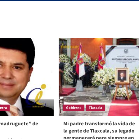
uerra
Gobierno
Tlaxcala
“madruguete” de
Mi padre transformó la vida de
la gente de Tlaxcala, su legado
permanecerá para siempre en