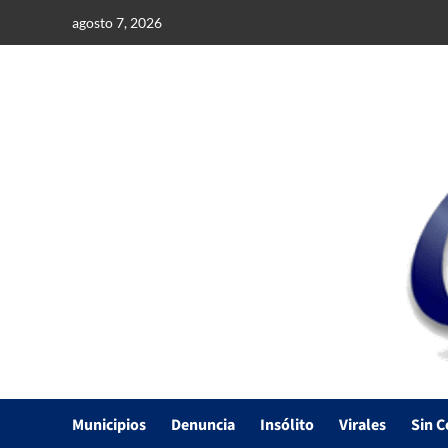
Saltar
agosto 7, 2026
al
contenido
Municipios
Denuncia
Insólito
Virales
Sin C