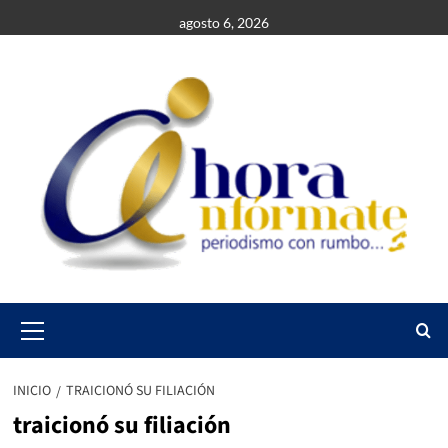
Saltar
agosto 6, 2026
al
contenido
Primary
Menu
INICIO
TRAICIONÓ SU FILIACIÓN
traicionó su filiación