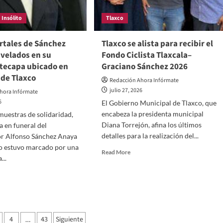
oridades
en
Insólito
Tlaxco
el
uridad
ejido
de
rtales de Sánchez
Tlaxco se alista para recibir el
San
 velados en su
Fondo Ciclista Tlaxcala–
Agustín
ltecapa ubicado en
Graciano Sánchez 2026
 de Tlaxco
Redacción Ahora Infórmate
julio 27, 2026
hora Infórmate
6
El Gobierno Municipal de Tlaxco, que
encabeza la presidenta municipal
muestras de solidaridad,
Diana Torrejón, afina los últimos
a en funeral del
detalles para la realización del...
r Alfonso Sánchez Anaya
o estuvo marcado por una
Read
Read More
...
more
about
d
Tlaxco
e
se
ut
alista
tos
para
tales
ción
recibir
4
43
Siguiente
…