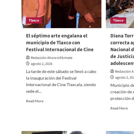
Cié
Tlaxco
Tlaxco
El séptimo arte engalana el
Diana Torr
municipio de Tlaxco con
correcta a
Festival Internacional de Cine
Nacional d
de Justici
Redacción Ahora Infórmate
adolescen
agosto 2, 2026
La tarde de este sábado se llevó a cabo
Redacción A
agosto 2, 20
la inauguración del Festival
Internacional de Cine Tlaxcala, siendo
Municipio de
sede el...
creación de 
protección de
Read
Read More
more
Rea
Read More
about
mor
El
abo
séptimo
Dia
arte
Tor