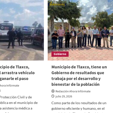
motora
Tlaxco,
se
realiza
recta
reunión
icación
Regional
Zona
3
de
ional
la
Red
tema
Tlaxcalteca
Gobierno
gral
de
Municipios
icia
por
cipio de Tlaxco,
Municipio de Tlaxco, tiene un
al
la
l arrastra vehículo
Gobierno de resultados que
a
Salud
ganarle el paso
trabaja por el desarrollo y
lescentes
bienestar de la población
hora Infórmate
6
Redacción Ahora Infórmate
julio 29, 2026
Protección Civil y de
blica en el municipio de
Como parte de los resultados de un
a asistencia médica a
gobierno eficiente y humano, en el