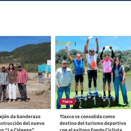
Tlaxco
rejón da banderazo
Tlaxco se consolida como
nstrucción del nuevo
destino del turismo deportivo
en “La Ciénega”
con el exitoso Fondo Ciclista