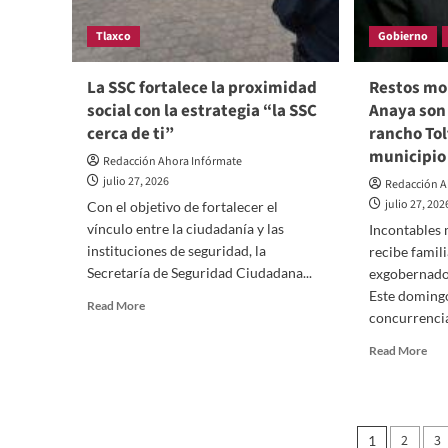
acciones
aut
concretas”;
Tlaxco
Gobierno
de
Diana
seg
Torrejón
La SSC fortalece la proximidad
Restos mo
social con la estrategia “la SSC
Anaya son
cerca de ti”
rancho To
municipio
Redacción Ahora Infórmate
julio 27, 2026
Redacción A
julio 27, 202
Con el objetivo de fortalecer el
vínculo entre la ciudadanía y las
Incontables 
instituciones de seguridad, la
recibe famili
Secretaría de Seguridad Ciudadana...
exgobernado
Este doming
Read
Read More
concurrencia
more
about
Rea
Read More
La
mor
SSC
abo
fortalece
Res
la
mor
Pagina
proximidad
2
3
1
de