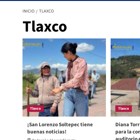
INICIO
TLAXCO
Tlaxco
Tlaxco
Tlaxco
¡San Lorenzo Soltepec tiene
Diana Tor
buenas noticias!
para la co
auditorio 