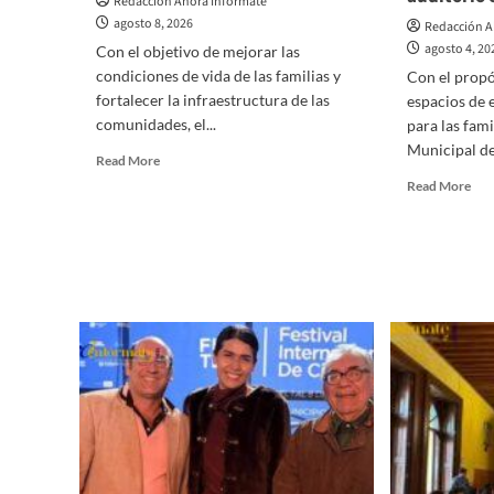
Redacción Ahora Infórmate
agosto 8, 2026
Redacción A
agosto 4, 20
Con el objetivo de mejorar las
condiciones de vida de las familias y
Con el propó
fortalecer la infraestructura de las
espacios de 
comunidades, el...
para las fami
Municipal de 
Read
Read More
more
Rea
Read More
about
mor
¡San
abo
Lorenzo
Dia
Soltepec
Tor
tiene
da
buenas
ban
noticias!
par
la
con
del
nue
aud
en
“La