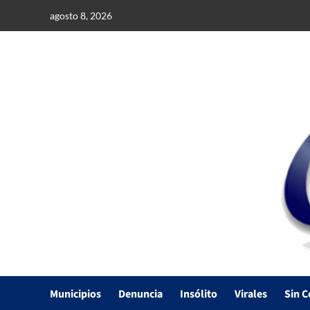
Saltar
agosto 8, 2026
al
contenido
Municipios
Denuncia
Insólito
Virales
Sin C