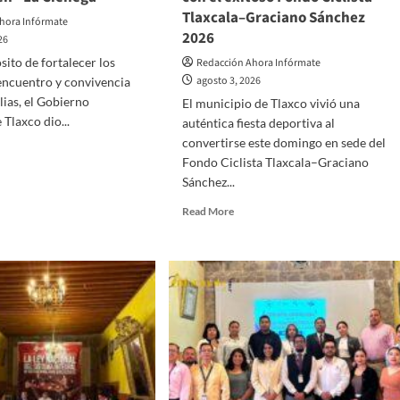
Tlaxcala–Graciano Sánchez
hora Infórmate
2026
26
sito de fortalecer los
Redacción Ahora Infórmate
agosto 3, 2026
encuentro y convivencia
lias, el Gobierno
El municipio de Tlaxco vivió una
Tlaxco dio...
auténtica fiesta deportiva al
convertirse este domingo en sede del
d
Fondo Ciclista Tlaxcala–Graciano
e
Sánchez...
ut
na
Read
Read More
rejón
more
about
derazo
Tlaxco
a
se
consolida
strucción
como
destino
vo
del
itorio
turismo
deportivo
con