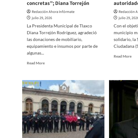
concretas”; Diana Torrejón
autoridad
Redacción Ahora Infórmate
Redacción A
julio 29, 2026
julio 29, 202
La Presidenta Municipal de Tlaxco
Con el objet
Diana Torrejón Rodríguez, agradeció
municipio má
las donaciones de mobiliario,
solidario, la
equipamiento e insumos por parte de
Ciudadana (S
algunas...
Rea
Read More
mor
Read
Read More
abo
more
Med
about
pro
“La
soci
seguridad
en
de
Tla
nuestras
se
comunidades
fort
en
la
Tlaxco,
con
se
ent
construye
ciu
con
y