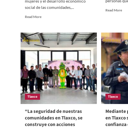
personas que
mujeres y el desarrollo económico
social de las comunidades,...
Rea
Read More
mor
Read
Read More
abo
more
En
about
el
Mujeres
mun
de
de
Lagunilla
Tla
Tlaxco
Ferr
lanzan
arra
proyecto
veh
forestal
que
sustentable
qui
y
gan
son
el
ejemplo
pas
de
Tlaxco
Tlaxco
lucha
“La seguridad de nuestras
Mediante 
comunidades en Tlaxco, se
en Tlaxco 
construye con acciones
confianza 