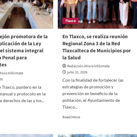
nega”
el
exitoso
Fondo
Tlaxco
Ciclista
Tlaxcala–
Graciano
ejón promotora de la
En Tlaxco, se realiza reunión
Sánchez
plicación de la Ley
Regional Zona 3 de la Red
2026
el sistema integral
Tlaxcalteca de Municipios por
a Penal para
la Salud
tes
Redacción Ahora Infórmate
julio 31, 2026
hora Infórmate
26
Con la finalidad de fortalecer las
estrategias de promoción y
 Tlaxco, puntero en la
prevención en beneficio de la
manual y protocolo en la
población, el Ayuntamiento de
 derechos de las y los...
Tlaxco...
d
e
Read
Read More
ut
more
na
about
rejón
En