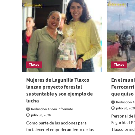
engalana
pro
el
de
municipio
la
de
cor
Tlaxco
apl
con
de
Festival
la
Internacional
Ley
de
Nac
Cine
del
sis
Tlaxco
Tlaxco
inte
de
Just
Mujeres de Lagunilla Tlaxco
En el muni
Pen
lanzan proyecto forestal
Ferrocarri
par
sustentable y son ejemplo de
que quiso 
ado
lucha
Redacción A
julio 30, 202
Redacción Ahora Infórmate
julio 30, 2026
Personal de 
Seguridad Pú
Como parte de las acciones para
Tlaxco brind
fortalecer el empoderamiento de las