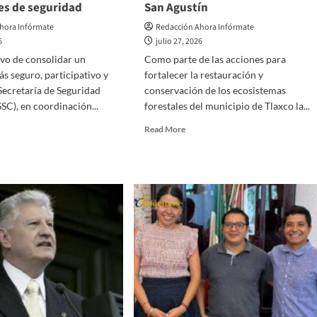
es de seguridad
San Agustín
hora Infórmate
Redacción Ahora Infórmate
6
julio 27, 2026
ivo de consolidar un
Como parte de las acciones para
s seguro, participativo y
fortalecer la restauración y
 Secretaría de Seguridad
conservación de los ecosistemas
SC), en coordinación...
forestales del municipio de Tlaxco la...
d
Read
Read More
e
more
ut
about
iante
En
ximidad
Tlaxco
al,
arrancó
campaña
xco
de
reforestación
alece
con
la
fianza
plantación
re
de
dadanía
1,500
árboles