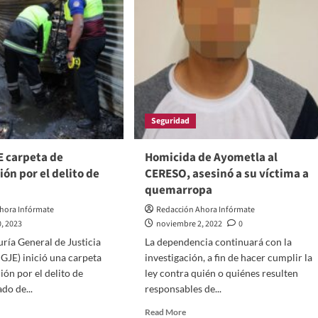
ta
z
cala
ficiencia
iratoria
undaria
uma
Seguridad
rado
ax
E carpeta de
Homicida de Ayometla al
ión por el delito de
CERESO, asesinó a su víctima a
ipitación:
quemarropa
JE
hora Infórmate
Redacción Ahora Infórmate
0, 2023
noviembre 2, 2022
0
ría General de Justicia
La dependencia continuará con la
PGJE) inició una carpeta
investigación, a fin de hacer cumplir la
ión por el delito de
ley contra quién o quiénes resulten
do de...
responsables de...
d
Read
Read More