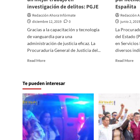
investigación de delitos: PGJE
Españita
Redacción Ahora Infórmate
Redacción A
diciembre 12, 2019
0
junio 2, 201
Gracias a la capacitación y tecnología
La Procuradu
de vanguardia para una
del Estado (
administración de justicia eficaz. La
en Servicios
Procuraduría General de Justicia del...
diversos indic
Read
Rea
Read More
Read More
more
mor
about
abo
Servicios
Rec
Te pueden interesar
periciales
PG
consolidan
div
un
indi
mejor
por
trabajo
hec
en
ocu
investigación
en
de
Esp
delitos:
PGJE