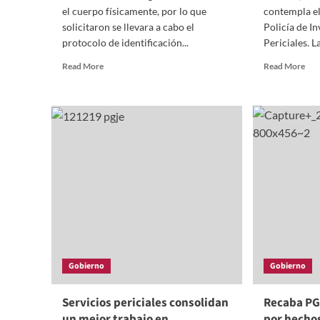
el cuerpo físicamente, por lo que
contempla el
solicitaron se llevara a cabo el
Policía de In
protocolo de identificación...
Periciales. L
Read
Rea
Read More
Read More
more
mor
about
abo
Entrega
Lan
PGJE
PG
cuerpo
con
de
par
persona
el
fallecida
dis
en
del
Chiautempan
log
inst
Gobierno
Gobierno
Servicios periciales consolidan
Recaba PG
un mejor trabajo en
por hecho