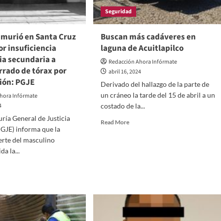
l
Seguridad
ontrada
errada
 murió en Santa Cruz
Buscan más cadáveres en
or insuficiencia
laguna de Acuitlapilco
a
ia secundaria a
Redacción Ahora Infórmate
rrado de tórax por
vitas
abril 16, 2024
ión: PGJE
Derivado del hallazgo de la parte de
un cráneo la tarde del 15 de abril a un
hora Infórmate
4
costado de la...
ría General de Justicia
Read
Read More
PGJE) informa que la
more
erte del masculino
about
Buscan
da la...
más
d
cadáveres
e
en
ut
laguna
culino
de
ió
Acuitlapilco