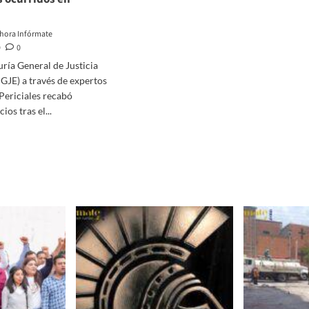
hora Infórmate
9
0
ría General de Justicia
PGJE) a través de expertos
 Periciales recabó
ios tras el...
d
e
ut
aba
JE
ersos
cios
hos
rridos
añita