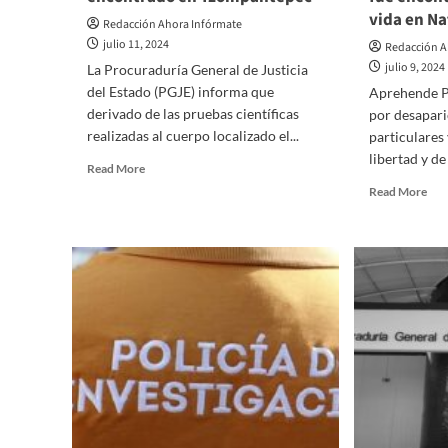
vida en Na
Redacción Ahora Infórmate
julio 11, 2024
Redacción A
julio 9, 2024
La Procuraduría General de Justicia
del Estado (PGJE) informa que
Aprehende P
derivado de las pruebas científicas
por desapar
realizadas al cuerpo localizado el...
particulares
libertad y de 
Read
Read More
more
Rea
Read More
about
mor
PGJE
abo
confirma
Flo
deceso
y
de
Mar
operador
pri
de
se
Pronto,
su
fue
libe
encontrado
a
en
su
Tzompantepec
víc
la