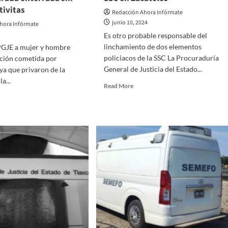
tivitas
Redacción Ahora Infórmate
junio 10, 2024
hora Infórmate
Es otro probable responsable del
linchamiento de dos elementos
GJE a mujer y hombre
policiacos de la SSC La Procuraduría
ición cometida por
General de Justicia del Estado...
 ya que privaron de la
la...
Read
Read More
more
d
about
e
Cae
ut
tercer
rentino
implicado
en
ía
linchamiento
varon
de
policías
de
rtad
la
SSC
en
tima
Zacatelco