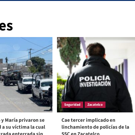
les
Seguridad
Zacatelco
 y María privaron se
Cae tercer implicado en
d a su víctima la cual
linchamiento de policías de la
trada enterrada sin
SSC en Zacatelco