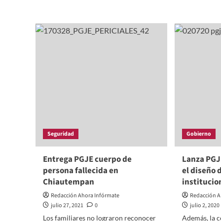
more
mor
about
abo
La
Inic
PGJE
PG
ya
car
investiga
de
muertito
inv
descubierto
por
en
el
la
deli
presa
de
de
dañ
Quiahuixtlan
Seguridad
Gobierno
Entrega PGJE cuerpo de
Lanza PGJ
persona fallecida en
el diseño 
Chiautempan
institucio
Redacción Ahora Infórmate
Redacción A
julio 27, 2021
0
julio 2, 2020
Los familiares no lograron reconocer
Además, la 