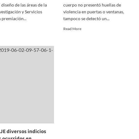
 diseño de las áreas de la
cuerpo no presentó huellas de
vestigación y Servicios
violencia en puertas o ventanas,
a premiación...
tampoco se detectó un...
d
Read
Read More
e
more
ut
about
za
Fallecimiento
JE
de
vocatoria
una
a
mujer
en
eño
Ixtacuixtla
se
otipo
trató
itucional
de
un
suicidio:
PGJE
JE diversos indicios
s ocurridos en