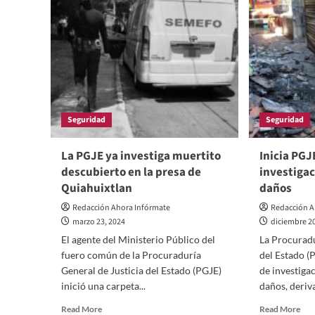
zacatelquenses
San
por
Cru
haber
Tlax
linchado
por
a
insu
dos
resp
elementos
sec
de
a
la
tra
Seguridad
Seguridad
SSC
cer
en
de
Zacatelco
tór
La PGJE ya investiga muertito
Inicia PGJ
por
descubierto en la presa de
investigac
prec
Quiahuixtlan
daños
PG
Redacción Ahora Infórmate
Redacción A
marzo 23, 2024
diciembre 2
El agente del Ministerio Público del
La Procuradu
fuero común de la Procuraduría
del Estado (
General de Justicia del Estado (PGJE)
de investigac
inició una carpeta...
daños, deriva
Read
Rea
Read More
Read More