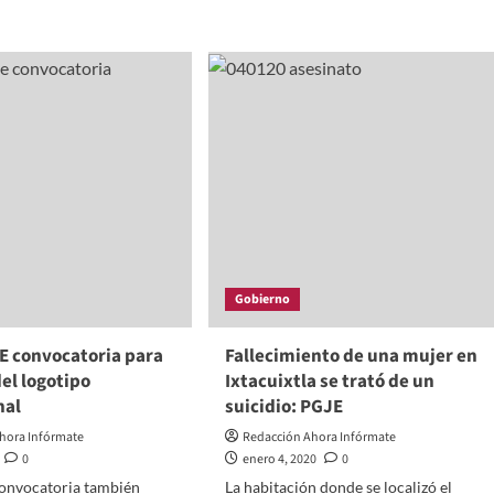
e
more
ut
about
ia
Homicida
JE
de
peta
Ayometla
al
estigación
CERESO,
asesinó
a
to
su
víctima
os
a
quemarropa
Gobierno
E convocatoria para
Fallecimiento de una mujer en
del logotipo
Ixtacuixtla se trató de un
nal
suicidio: PGJE
hora Infórmate
Redacción Ahora Infórmate
0
enero 4, 2020
0
convocatoria también
La habitación donde se localizó el