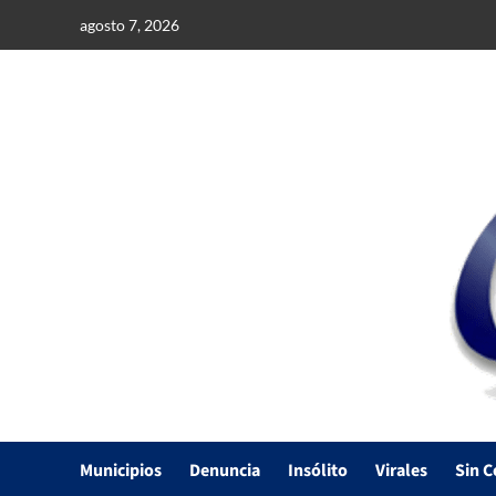
Saltar
agosto 7, 2026
al
contenido
Municipios
Denuncia
Insólito
Virales
Sin C