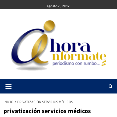
Saltar
agosto 6, 2026
al
contenido
Primary
Menu
INICIO
PRIVATIZACIÓN SERVICIOS MÉDICOS
privatización servicios médicos