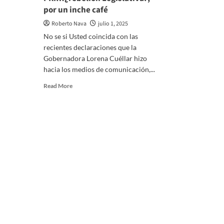
por un inche café
Roberto Nava
julio 1, 2025
No se si Usted coincida con las
recientes declaraciones que la
Gobernadora Lorena Cuéllar hizo
hacia los medios de comunicación,...
Read
Read More
more
about
Periodistas,
los
enemigos
de
Lorena…
la
nueva
sede
del
PRI…
¿rebelión
Legislativa?,