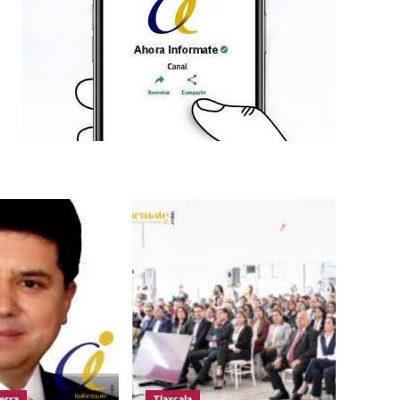
erra
Tlaxcala