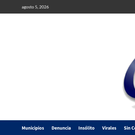
Saltar
agosto 5, 2026
al
contenido
Municipios
Denuncia
Insólito
Virales
Sin C