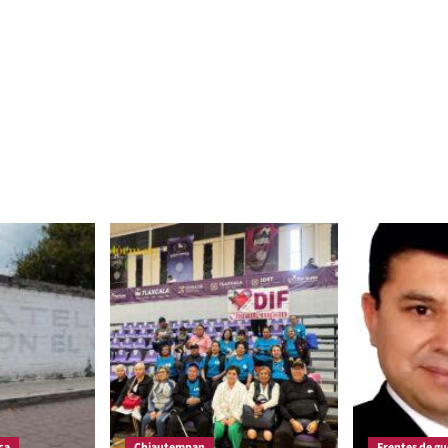
ca
Chiautempan
Frentes de gu