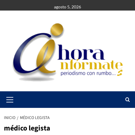
Saltar
agosto 5, 2026
al
contenido
Primary
Menu
INICIO
MÉDICO LEGISTA
médico legista